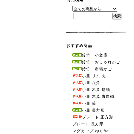
おすすめ商品
鈴竹 小文庫
鈴竹 おしゃれかご
鈴竹 市場かご
小皿 リム 丸
小皿 八角
小皿 木瓜 錆釉
小皿 木瓜 青白磁
小皿 菊
小皿 長方形
プレート 正方形
プレート 長方形
マグカップ egg fat