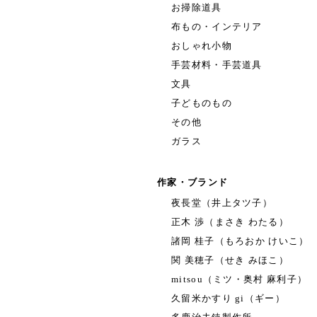
お掃除道具
布もの・インテリア
おしゃれ小物
手芸材料・手芸道具
文具
子どものもの
その他
ガラス
作家・ブランド
夜長堂（井上タツ子）
正木 渉（まさき わたる）
諸岡 桂子（もろおか けいこ）
関 美穂子（せき みほこ）
mitsou（ミツ・奥村 麻利子）
久留米かすり gi（ギー）