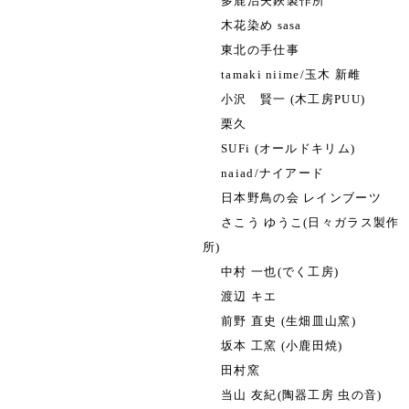
多鹿治夫鋏製作所
木花染め sasa
東北の手仕事
tamaki niime/玉木 新雌
小沢 賢一 (木工房PUU)
栗久
SUFi (オールドキリム)
naiad/ナイアード
日本野鳥の会 レインブーツ
さこう ゆうこ(日々ガラス製作
所)
中村 一也(でく工房)
渡辺 キエ
前野 直史 (生畑皿山窯)
坂本 工窯 (小鹿田焼)
田村窯
当山 友紀(陶器工房 虫の音)