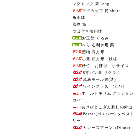
マグカップ 筒 long
マグカップ 筒 short
角小鉢
蓋物 筒
つば付き楕円鉢
お玉匙 くるみ
へら 右利き用 栗
蓋物 長方形
小皿 正方形 鉄線
鈴竹 おぼけ 小サイズ
8寸パン皿 サクラ 1
浅底モール鉢(透)
ワイングラス (ヒワ)
オールドキリム クッション
カバー L
あけびとこぎん刺しの針山
Poesie(ポエジー) タペス
リー
カレースプーン（Dinner