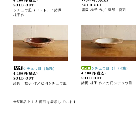
11,000円(税込)
4,180円(税込)
SOLD OUT
SOLD OUT
諸岡 桂子 作／ 織部 阿吽
シチュウ皿（ドット）：諸岡
桂子作
シチュウ皿（ﾄｰﾒｲ釉）
シチュウ皿（飴釉）
4,180円(税込)
4,180円(税込)
SOLD OUT
SOLD OUT
諸岡 桂子 作／だ円シチュウ皿
諸岡 桂子 作／だ円シチュウ皿
全5商品中 1-5 商品を表示しています