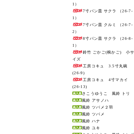
1）
7寸パン皿 サクラ （26-7-
1）
7寸パン皿 クルミ （26-7-
2）
8寸パン皿 サクラ （26-8-
1）
鈴竹 ごかご(椀かご) 小
イズ
工房コキュ 3.5寸丸碗
(26-9)
工房コキュ 4寸マカイ
(26-13)
さこうゆうこ 風鈴 トリ
風鈴 アサノハ
風鈴 ツバメ２羽
風鈴 ツバメ
風鈴 ハナ
風鈴 ユキ