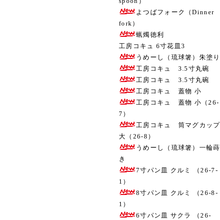
spoon）
よつばフォーク（Dinner
fork）
蝋燭徳利
工房コキュ 6寸花皿3
うめーし（琉球箸）朱塗
工房コキュ 3.5寸丸碗
工房コキュ 3.5寸丸碗
工房コキュ 蓋物 小
工房コキュ 蓋物 小（26-
7）
工房コキュ 筒マグカッ
大（26-8）
うめーし（琉球箸）一輪
き
7寸パン皿 クルミ （26-7-
1）
8寸パン皿 クルミ （26-8-
1）
6寸パン皿 サクラ （26-