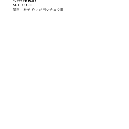
4,180円(税込)
SOLD OUT
諸岡 桂子 作／だ円シチュウ皿