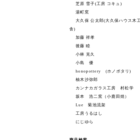
芝原 雪子(工房 コキュ)
湯町窯
大久保 公太郎(大久保ハウス木
舎)
加藤 祥孝
後藤 睦
小林 克久
小島 優
honopottery (ホノポタリ)
柚木沙弥郎
カンナカガラス工房 村松学
坂本 浩二窯（小鹿田焼）
Lue 菊池流架
工房うるはし
にじゆら
商品検索