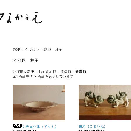
TOP
>
うつわ
>
>>諸岡 桂子
>>諸岡 桂子
並び順を変更 -
おすすめ順
-
価格順
-
新着順
全5商品中 1-5 商品を表示しています
狛犬（こまいぬ）
シチュウ皿（ドット）