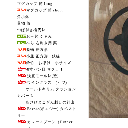
マグカップ 筒 long
マグカップ 筒 short
角小鉢
蓋物 筒
つば付き楕円鉢
お玉匙 くるみ
へら 右利き用 栗
蓋物 長方形
小皿 正方形 鉄線
鈴竹 おぼけ 小サイズ
8寸パン皿 サクラ 1
浅底モール鉢(透)
ワイングラス (ヒワ)
オールドキリム クッション
カバー L
あけびとこぎん刺しの針山
Poesie(ポエジー) タペスト
リー
カレースプーン（Dinner