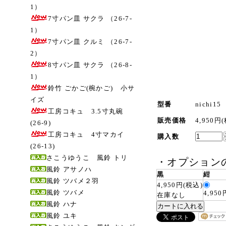
1）
7寸パン皿 サクラ （26-7-
1）
7寸パン皿 クルミ （26-7-
2）
8寸パン皿 サクラ （26-8-
1）
鈴竹 ごかご(椀かご) 小サ
イズ
型番
nichi15
工房コキュ 3.5寸丸碗
販売価格
4,950円
(26-9)
工房コキュ 4寸マカイ
購入数
(26-13)
さこうゆうこ 風鈴 トリ
・
オプション
風鈴 アサノハ
黒
紺
風鈴 ツバメ２羽
4,950円(税込)
風鈴 ツバメ
4,95
在庫なし
風鈴 ハナ
風鈴 ユキ