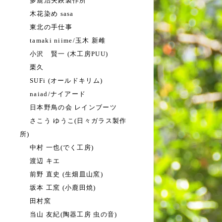
多鹿治夫鋏製作所
木花染め sasa
東北の手仕事
tamaki niime/玉木 新雌
小沢 賢一 (木工房PUU)
栗久
SUFi (オールドキリム)
naiad/ナイアード
日本野鳥の会 レインブーツ
さこう ゆうこ(日々ガラス製作
所)
中村 一也(でく工房)
渡辺 キエ
前野 直史 (生畑皿山窯)
坂本 工窯 (小鹿田焼)
田村窯
当山 友紀(陶器工房 虫の音)