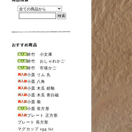
おすすめ商品
鈴竹 小文庫
鈴竹 おしゃれかご
鈴竹 市場かご
小皿 リム 丸
小皿 八角
小皿 木瓜 錆釉
小皿 木瓜 青白磁
小皿 菊
小皿 長方形
プレート 正方形
プレート 長方形
マグカップ egg fat