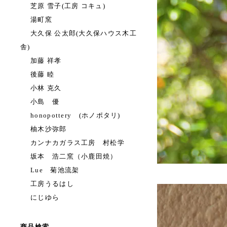
芝原 雪子(工房 コキュ)
湯町窯
大久保 公太郎(大久保ハウス木工
舎)
加藤 祥孝
後藤 睦
小林 克久
小島 優
honopottery (ホノポタリ)
柚木沙弥郎
カンナカガラス工房 村松学
坂本 浩二窯（小鹿田焼）
Lue 菊池流架
工房うるはし
にじゆら
商品検索