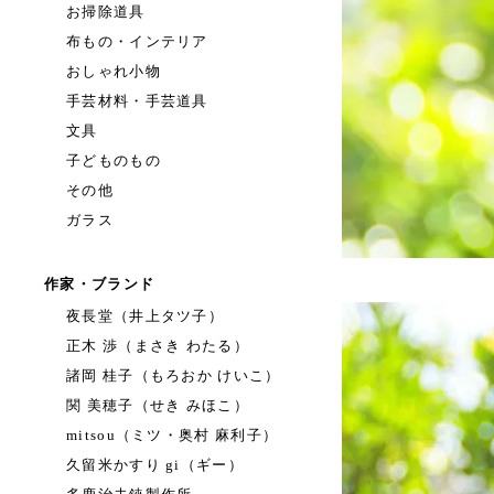
お掃除道具
布もの・インテリア
おしゃれ小物
手芸材料・手芸道具
文具
子どものもの
その他
ガラス
作家・ブランド
夜長堂（井上タツ子）
正木 渉（まさき わたる）
諸岡 桂子（もろおか けいこ）
関 美穂子（せき みほこ）
mitsou（ミツ・奥村 麻利子）
久留米かすり gi（ギー）