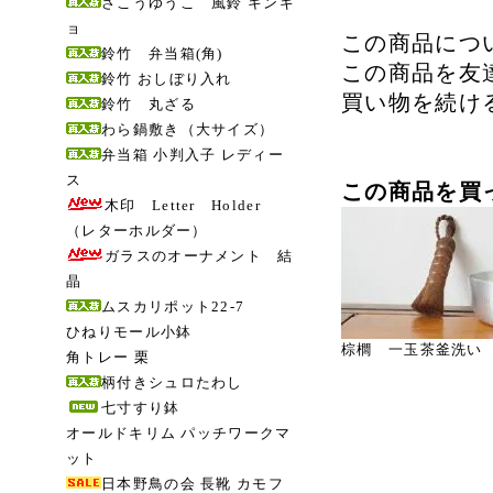
さこうゆうこ 風鈴 キンギ
ョ
この商品につ
鈴竹 弁当箱(角)
この商品を友
鈴竹 おしぼり入れ
買い物を続け
鈴竹 丸ざる
わら鍋敷き（大サイズ）
弁当箱 小判入子 レディー
ス
この商品を買
木印 Letter Holder
（レターホルダー）
ガラスのオーナメント 結
晶
ムスカリポット22-7
ひねりモール小鉢
棕櫚 一玉茶釜洗い
角トレー 栗
柄付きシュロたわし
七寸すり鉢
オールドキリム パッチワークマ
ット
日本野鳥の会 長靴 カモフ