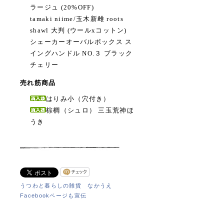
ラージュ (20%OFF)
tamaki niime/玉木新雌 roots
shawl 大判 (ウールxコットン)
シェーカーオーバルボックス ス
イングハンドル NO.３ ブラック
チェリー
売れ筋商品
はりみ小（穴付き）
棕櫚（シュロ） 三玉荒神ほ
うき
うつわと暮らしの雑貨 なかうえ
Facebookページも宣伝