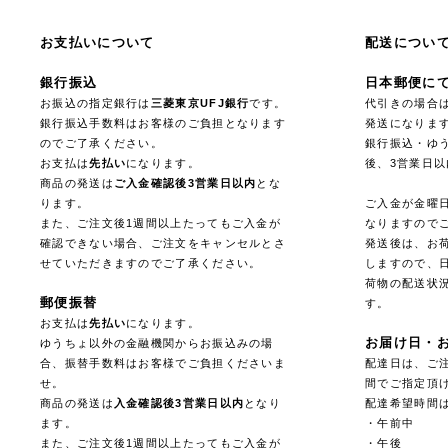
お支払いについて
配送につい
銀行振込
日本郵便に
お振込の指定銀行は
三菱東京UFJ銀行
です。
代引きの場合
銀行振込手数料はお客様のご負担となります
発送になりま
のでご了承ください。
銀行振込・ゆ
お支払は
先払い
になります。
後、3営業日
商品の発送は
ご入金確認後3営業日以内
とな
ります。
ご入金が金曜
また、ご注文後1週間以上たってもご入金が
なりますので
確認できない場合、ご注文をキャンセルとさ
発送後は、お
せていただきますのでご了承ください。
しますので、
荷物の配送状
郵便振替
す。
お支払は
先払い
になります。
お届け日・
ゆうちょ以外の金融機関からお振込みの場
合、振替手数料はお客様でご負担くださいま
配達日は、ご注
せ。
間でご指定頂
商品の発送は
入金確認後3営業日以内
となり
配達希望時間
ます。
・午前中
また、ご注文後1週間以上たってもご入金が
・午後