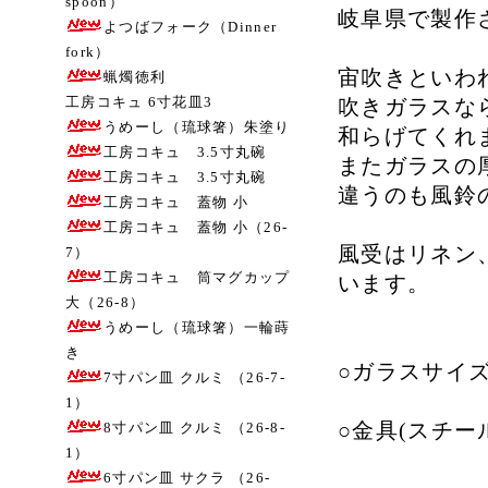
spoon）
岐阜県で製作
よつばフォーク（Dinner
fork）
宙吹きといわ
蝋燭徳利
工房コキュ 6寸花皿3
吹きガラスな
うめーし（琉球箸）朱塗り
和らげてくれ
工房コキュ 3.5寸丸碗
またガラスの
工房コキュ 3.5寸丸碗
違うのも風鈴
工房コキュ 蓋物 小
工房コキュ 蓋物 小（26-
風受はリネン
7）
工房コキュ 筒マグカップ
います。
大（26-8）
うめーし（琉球箸）一輪蒔
き
○ガラスサイズ
7寸パン皿 クルミ （26-7-
1）
○金具(スチー
8寸パン皿 クルミ （26-8-
1）
6寸パン皿 サクラ （26-