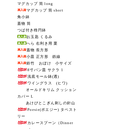
マグカップ 筒 long
マグカップ 筒 short
角小鉢
蓋物 筒
つば付き楕円鉢
お玉匙 くるみ
へら 右利き用 栗
蓋物 長方形
小皿 正方形 鉄線
鈴竹 おぼけ 小サイズ
8寸パン皿 サクラ 1
浅底モール鉢(透)
ワイングラス (ヒワ)
オールドキリム クッション
カバー L
あけびとこぎん刺しの針山
Poesie(ポエジー) タペスト
リー
カレースプーン（Dinner