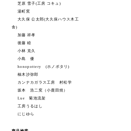
芝原 雪子(工房 コキュ)
湯町窯
大久保 公太郎(大久保ハウス木工
舎)
加藤 祥孝
後藤 睦
小林 克久
小島 優
honopottery (ホノポタリ)
柚木沙弥郎
カンナカガラス工房 村松学
坂本 浩二窯（小鹿田焼）
Lue 菊池流架
工房うるはし
にじゆら
商品検索