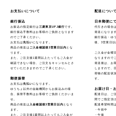
お支払いについて
配送につい
銀行振込
日本郵便に
お振込の指定銀行は
三菱東京UFJ銀行
です。
代引きの場合
銀行振込手数料はお客様のご負担となります
発送になりま
のでご了承ください。
銀行振込・ゆ
お支払は
先払い
になります。
後、3営業日
商品の発送は
ご入金確認後3営業日以内
とな
ります。
ご入金が金曜
また、ご注文後1週間以上たってもご入金が
なりますので
確認できない場合、ご注文をキャンセルとさ
発送後は、お
せていただきますのでご了承ください。
しますので、
荷物の配送状
郵便振替
す。
お支払は
先払い
になります。
お届け日・
ゆうちょ以外の金融機関からお振込みの場
合、振替手数料はお客様でご負担くださいま
配達日は、ご注
せ。
間でご指定頂
商品の発送は
入金確認後3営業日以内
となり
配達希望時間
ます。
・午前中
また、ご注文後1週間以上たってもご入金が
・午後