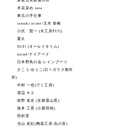
多鹿治夫鋏製作所
木花染め sasa
東北の手仕事
tamaki niime/玉木 新雌
小沢 賢一 (木工房PUU)
栗久
SUFi (オールドキリム)
naiad/ナイアード
日本野鳥の会 レインブーツ
さこう ゆうこ(日々ガラス製作
所)
中村 一也(でく工房)
渡辺 キエ
前野 直史 (生畑皿山窯)
坂本 工窯 (小鹿田焼)
田村窯
当山 友紀(陶器工房 虫の音)