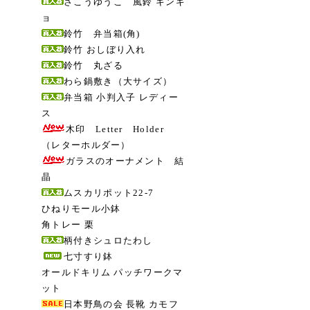
さこうゆうこ 風鈴 キンギ
ョ
鈴竹 弁当箱(角)
鈴竹 おしぼり入れ
鈴竹 丸ざる
わら鍋敷き（大サイズ）
弁当箱 小判入子 レディー
ス
木印 Letter Holder
（レターホルダー）
ガラスのオーナメント 結
晶
ムスカリポット22-7
ひねりモール小鉢
角トレー 栗
柄付きシュロたわし
七寸すり鉢
オールドキリム パッチワークマ
ット
日本野鳥の会 長靴 カモフ