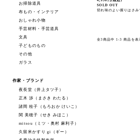
4,950円(税込)
お掃除道具
SOLD OUT
切れ味のよい握りはさみ
布もの・インテリア
おしゃれ小物
手芸材料・手芸道具
文具
全3商品中 1-3 商品を
子どものもの
その他
ガラス
作家・ブランド
夜長堂（井上タツ子）
正木 渉（まさき わたる）
諸岡 桂子（もろおか けいこ）
関 美穂子（せき みほこ）
mitsou（ミツ・奥村 麻利子）
久留米かすり gi（ギー）