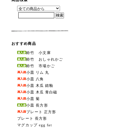
おすすめ商品
鈴竹 小文庫
鈴竹 おしゃれかご
鈴竹 市場かご
小皿 リム 丸
小皿 八角
小皿 木瓜 錆釉
小皿 木瓜 青白磁
小皿 菊
小皿 長方形
プレート 正方形
プレート 長方形
マグカップ egg fat