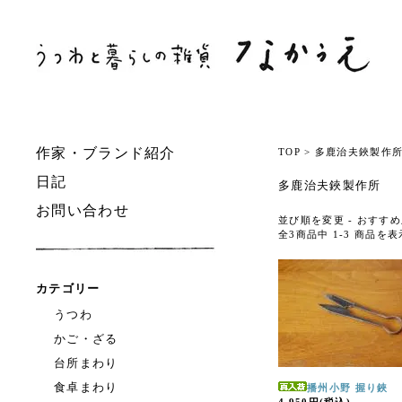
作家・ブランド紹介
TOP
>
多鹿治夫鋏製作
日記
多鹿治夫鋏製作所
お問い合わせ
並び順を変更 -
おすすめ
全3商品中 1-3 商品を
カテゴリー
うつわ
かご・ざる
台所まわり
食卓まわり
播州小野 握り鋏