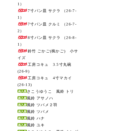
1）
7寸パン皿 サクラ （26-7-
1）
7寸パン皿 クルミ （26-7-
2）
8寸パン皿 サクラ （26-8-
1）
鈴竹 ごかご(椀かご) 小サ
イズ
工房コキュ 3.5寸丸碗
(26-9)
工房コキュ 4寸マカイ
(26-13)
さこうゆうこ 風鈴 トリ
風鈴 アサノハ
風鈴 ツバメ２羽
風鈴 ツバメ
風鈴 ハナ
風鈴 ユキ