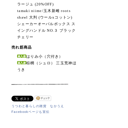
ラージュ (20%OFF)
tamaki niime/玉木新雌 roots
shawl 大判 (ウールxコットン)
シェーカーオーバルボックス ス
イングハンドル NO.３ ブラック
チェリー
売れ筋商品
はりみ小（穴付き）
棕櫚（シュロ） 三玉荒神ほ
うき
うつわと暮らしの雑貨 なかうえ
Facebookページも宣伝