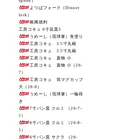
spoon）
よつばフォーク（Dinner
fork）
蝋燭徳利
工房コキュ 6寸花皿3
うめーし（琉球箸）朱塗り
工房コキュ 3.5寸丸碗
工房コキュ 3.5寸丸碗
工房コキュ 蓋物 小
工房コキュ 蓋物 小（26-
7）
工房コキュ 筒マグカップ
大（26-8）
うめーし（琉球箸）一輪蒔
き
7寸パン皿 クルミ （26-7-
1）
8寸パン皿 クルミ （26-8-
1）
6寸パン皿 サクラ （26-