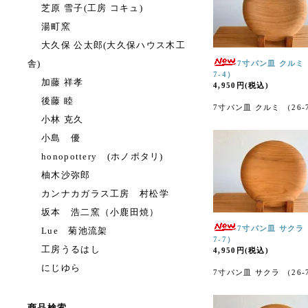
芝原 雪子(工房 コキュ)
湯町窯
大久保 公太郎(大久保ハウス木工
舎)
7寸パン皿 クルミ 
7-4）
加藤 祥孝
4,950円(税込)
後藤 睦
7寸パン皿 クルミ （26-
小林 克久
小島 優
honopottery (ホノポタリ)
柚木沙弥郎
カンナカガラス工房 村松学
坂本 浩二窯（小鹿田焼）
7寸パン皿 サクラ 
Lue 菊池流架
7-7）
工房うるはし
4,950円(税込)
にじゆら
7寸パン皿 サクラ （26-
商品検索