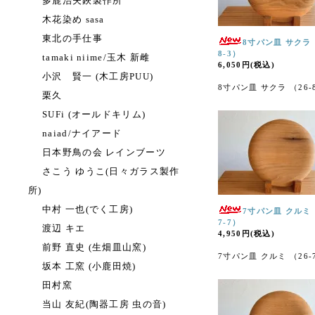
多鹿治夫鋏製作所
木花染め sasa
東北の手仕事
8寸パン皿 サクラ 
8-3）
tamaki niime/玉木 新雌
6,050円(税込)
小沢 賢一 (木工房PUU)
8寸パン皿 サクラ （26-
栗久
SUFi (オールドキリム)
naiad/ナイアード
日本野鳥の会 レインブーツ
さこう ゆうこ(日々ガラス製作
所)
中村 一也(でく工房)
7寸パン皿 クルミ 
7-7）
渡辺 キエ
4,950円(税込)
前野 直史 (生畑皿山窯)
7寸パン皿 クルミ （26-
坂本 工窯 (小鹿田焼)
田村窯
当山 友紀(陶器工房 虫の音)