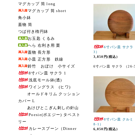
マグカップ 筒 long
マグカップ 筒 short
角小鉢
蓋物 筒
つば付き楕円鉢
お玉匙 くるみ
へら 右利き用 栗
6寸パン皿 サクラ 
蓋物 長方形
3）
3,850円(税込)
小皿 正方形 鉄線
鈴竹 おぼけ 小サイズ
6寸パン皿 サクラ （26-
8寸パン皿 サクラ 1
浅底モール鉢(透)
ワイングラス (ヒワ)
オールドキリム クッション
カバー L
あけびとこぎん刺しの針山
Poesie(ポエジー) タペスト
8寸パン皿 クルミ 
リー
8-1）
カレースプーン（Dinner
6,050円(税込)