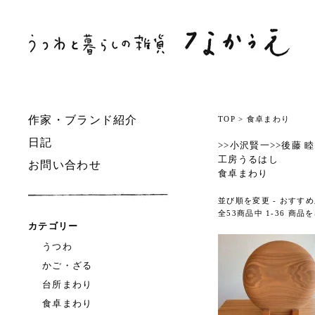
作家・ブランド紹介
TOP
>
食卓まわり
日記
>>小沢賢一
>>後藤 睦
工房うるはし
お問い合わせ
食卓まわり
並び順を変更 -
おすすめ
全53商品中 1-36 商
カテゴリー
うつわ
かご・ざる
台所まわり
食卓まわり