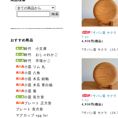
7寸パン皿 サクラ 
7-4）
おすすめ商品
4,950円(税込)
鈴竹 小文庫
7寸パン皿 サクラ （26-
鈴竹 おしゃれかご
鈴竹 市場かご
小皿 リム 丸
小皿 八角
小皿 木瓜 錆釉
小皿 木瓜 青白磁
小皿 菊
7寸パン皿 サクラ 
小皿 長方形
7-1）
プレート 正方形
4,950円(税込)
プレート 長方形
7寸パン皿 サクラ （26-
マグカップ egg fat