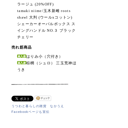
ラージュ (20%OFF)
tamaki niime/玉木新雌 roots
shawl 大判 (ウールxコットン)
シェーカーオーバルボックス ス
イングハンドル NO.３ ブラック
チェリー
売れ筋商品
はりみ小（穴付き）
棕櫚（シュロ） 三玉荒神ほ
うき
うつわと暮らしの雑貨 なかうえ
Facebookページも宣伝