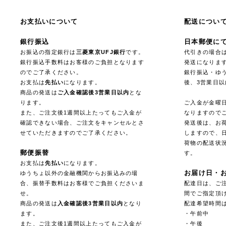
お支払いについて
配送につい
銀行振込
日本郵便に
お振込の指定銀行は
三菱東京UFJ銀行
です。
代引きの場合
銀行振込手数料はお客様のご負担となります
発送になりま
のでご了承ください。
銀行振込・ゆ
お支払は
先払い
になります。
後、3営業日
商品の発送は
ご入金確認後3営業日以内
とな
ります。
ご入金が金曜
また、ご注文後1週間以上たってもご入金が
なりますので
確認できない場合、ご注文をキャンセルとさ
発送後は、お
せていただきますのでご了承ください。
しますので、
荷物の配送状
郵便振替
す。
お支払は
先払い
になります。
お届け日・
ゆうちょ以外の金融機関からお振込みの場
合、振替手数料はお客様でご負担くださいま
配達日は、ご注
せ。
間でご指定頂
商品の発送は
入金確認後3営業日以内
となり
配達希望時間
ます。
・午前中
また、ご注文後1週間以上たってもご入金が
・午後