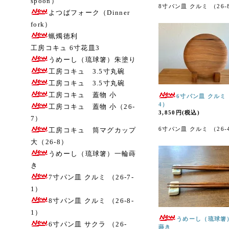
spoon）
8寸パン皿 クルミ （26-
よつばフォーク（Dinner
fork）
蝋燭徳利
工房コキュ 6寸花皿3
うめーし（琉球箸）朱塗り
工房コキュ 3.5寸丸碗
工房コキュ 3.5寸丸碗
工房コキュ 蓋物 小
6寸パン皿 クルミ 
4）
工房コキュ 蓋物 小（26-
3,850円(税込)
7）
6寸パン皿 クルミ （26-
工房コキュ 筒マグカップ
大（26-8）
うめーし（琉球箸）一輪蒔
き
7寸パン皿 クルミ （26-7-
1）
8寸パン皿 クルミ （26-8-
1）
うめーし（琉球箸
6寸パン皿 サクラ （26-
蒔き