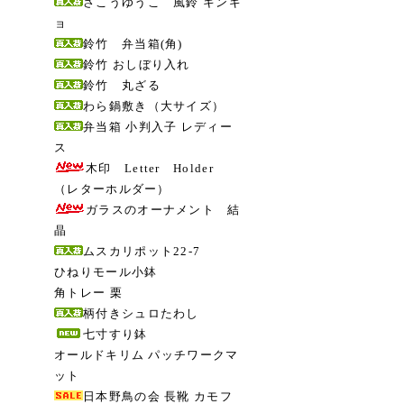
さこうゆうこ 風鈴 キンギ
ョ
鈴竹 弁当箱(角)
鈴竹 おしぼり入れ
鈴竹 丸ざる
わら鍋敷き（大サイズ）
弁当箱 小判入子 レディー
ス
木印 Letter Holder
（レターホルダー）
ガラスのオーナメント 結
晶
ムスカリポット22-7
ひねりモール小鉢
角トレー 栗
柄付きシュロたわし
七寸すり鉢
オールドキリム パッチワークマ
ット
日本野鳥の会 長靴 カモフ