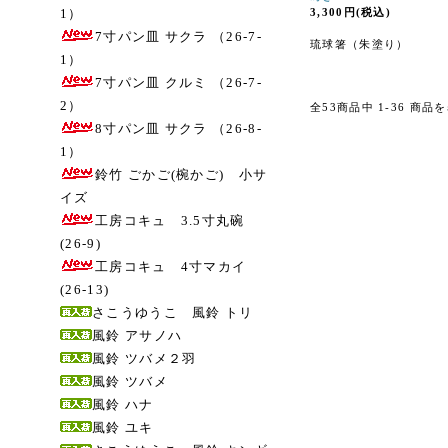
1）
3,300円(税込)
7寸パン皿 サクラ （26-7-
琉球箸（朱塗り）
1）
7寸パン皿 クルミ （26-7-
2）
全53商品中 1-36 商
8寸パン皿 サクラ （26-8-
1）
鈴竹 ごかご(椀かご) 小サ
イズ
工房コキュ 3.5寸丸碗
(26-9)
工房コキュ 4寸マカイ
(26-13)
さこうゆうこ 風鈴 トリ
風鈴 アサノハ
風鈴 ツバメ２羽
風鈴 ツバメ
風鈴 ハナ
風鈴 ユキ