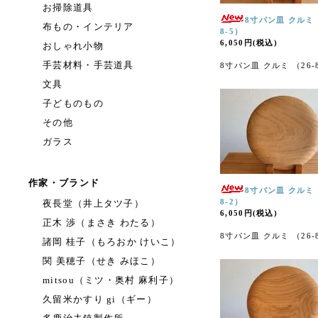
お掃除道具
8寸パン皿 クルミ 
布もの・インテリア
8-5）
6,050円(税込)
おしゃれ小物
手芸材料・手芸道具
8寸パン皿 クルミ （26-
文具
子どものもの
その他
ガラス
作家・ブランド
8寸パン皿 クルミ 
8-2）
夜長堂（井上タツ子）
6,050円(税込)
正木 渉（まさき わたる）
8寸パン皿 クルミ （26-
諸岡 桂子（もろおか けいこ）
関 美穂子（せき みほこ）
mitsou（ミツ・奥村 麻利子）
久留米かすり gi（ギー）