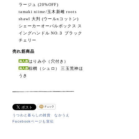
ラージュ (20%OFF)
tamaki niime/玉木新雌 roots
shawl 大判 (ウールxコットン)
シェーカーオーバルボックス ス
イングハンドル NO.３ ブラック
チェリー
売れ筋商品
はりみ小（穴付き）
棕櫚（シュロ） 三玉荒神ほ
うき
うつわと暮らしの雑貨 なかうえ
Facebookページも宣伝