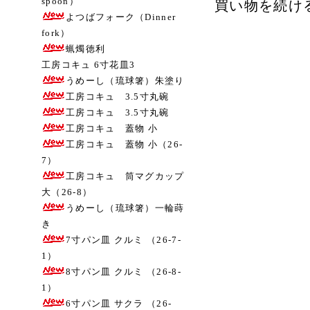
spoon）
買い物を続け
よつばフォーク（Dinner
fork）
蝋燭徳利
工房コキュ 6寸花皿3
うめーし（琉球箸）朱塗り
工房コキュ 3.5寸丸碗
工房コキュ 3.5寸丸碗
工房コキュ 蓋物 小
工房コキュ 蓋物 小（26-
7）
工房コキュ 筒マグカップ
大（26-8）
うめーし（琉球箸）一輪蒔
き
7寸パン皿 クルミ （26-7-
1）
8寸パン皿 クルミ （26-8-
1）
6寸パン皿 サクラ （26-