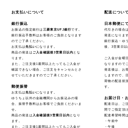
お支払いについて
配送につい
銀行振込
日本郵便に
お振込の指定銀行は
三菱東京UFJ銀行
です。
代引きの場合
銀行振込手数料はお客様のご負担となります
発送になりま
のでご了承ください。
銀行振込・ゆ
お支払は
先払い
になります。
後、3営業日
商品の発送は
ご入金確認後3営業日以内
とな
ります。
ご入金が金曜
また、ご注文後1週間以上たってもご入金が
なりますので
確認できない場合、ご注文をキャンセルとさ
発送後は、お
せていただきますのでご了承ください。
しますので、
荷物の配送状
郵便振替
す。
お支払は
先払い
になります。
お届け日・
ゆうちょ以外の金融機関からお振込みの場
合、振替手数料はお客様でご負担くださいま
配達日は、ご注
せ。
間でご指定頂
商品の発送は
入金確認後3営業日以内
となり
配達希望時間
ます。
・午前中
また、ご注文後1週間以上たってもご入金が
・午後