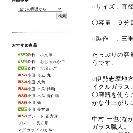
○サイズ：直径 
◯容量：９分目
○製作 ：三
おすすめ商品
たっぷりの容
鈴竹 小文庫
鈴竹 おしゃれかご
うです。
鈴竹 市場かご
小皿 リム 丸
○伊勢志摩地
小皿 八角
イクルガラス
小皿 木瓜 錆釉
◯廃瓶を使う
小皿 木瓜 青白磁
かな仕上がり
小皿 菊
小皿 長方形
プレート 正方形
中村 一也(な
プレート 長方形
ガラス職人。
マグカップ egg fat