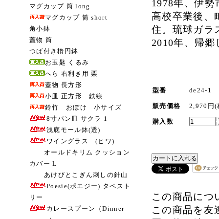
1978年、伊
マグカップ 筒 long
高校卒業後、
マグカップ 筒 short
住。琉球ガラ
角小鉢
蓋物 筒
2010年、帰
つば付き楕円鉢
お玉匙 くるみ
へら 右利き用 栗
蓋物 長方形
型番
de24-1
小皿 正方形 鉄線
販売価格
2,970円
鈴竹 おぼけ 小サイズ
8寸パン皿 サクラ 1
購入数
浅底モール鉢(透)
ワイングラス (ヒワ)
オールドキリム クッション
カバー L
あけびとこぎん刺しの針山
Poesie(ポエジー) タペスト
この商品につ
リー
この商品を友
カレースプーン（Dinner