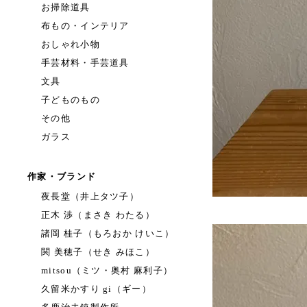
お掃除道具
布もの・インテリア
おしゃれ小物
手芸材料・手芸道具
文具
子どものもの
その他
ガラス
作家・ブランド
夜長堂（井上タツ子）
正木 渉（まさき わたる）
諸岡 桂子（もろおか けいこ）
関 美穂子（せき みほこ）
mitsou（ミツ・奥村 麻利子）
久留米かすり gi（ギー）