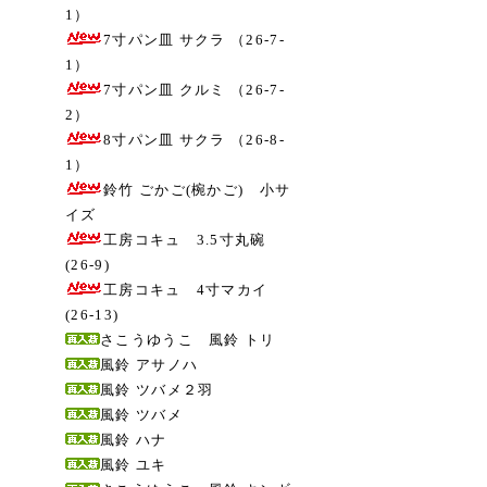
1）
7寸パン皿 サクラ （26-7-
1）
7寸パン皿 クルミ （26-7-
2）
8寸パン皿 サクラ （26-8-
1）
鈴竹 ごかご(椀かご) 小サ
イズ
工房コキュ 3.5寸丸碗
(26-9)
工房コキュ 4寸マカイ
(26-13)
さこうゆうこ 風鈴 トリ
風鈴 アサノハ
風鈴 ツバメ２羽
風鈴 ツバメ
風鈴 ハナ
風鈴 ユキ