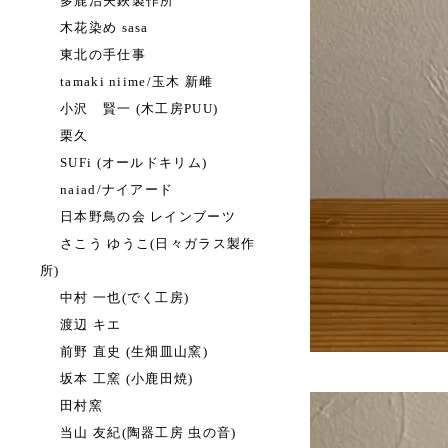
多鹿治夫鋏製作所
木花染め sasa
東北の手仕事
tamaki niime/玉木 新雌
小沢 賢一 (木工房PUU)
栗久
SUFi (オールドキリム)
naiad/ナイアード
日本野鳥の会 レインブーツ
さこう ゆうこ(日々ガラス製作
所)
中村 一也(でく工房)
渡辺 キエ
前野 直史 (生畑皿山窯)
坂本 工窯 (小鹿田焼)
田村窯
当山 友紀(陶器工房 虫の音)