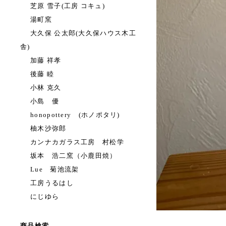
芝原 雪子(工房 コキュ)
湯町窯
大久保 公太郎(大久保ハウス木工
舎)
加藤 祥孝
後藤 睦
小林 克久
小島 優
honopottery (ホノポタリ)
柚木沙弥郎
カンナカガラス工房 村松学
坂本 浩二窯（小鹿田焼）
Lue 菊池流架
工房うるはし
にじゆら
商品検索