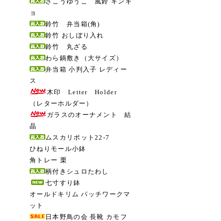
さこうゆうこ 風鈴 キンギ
ョ
鈴竹 弁当箱(角)
鈴竹 おしぼり入れ
鈴竹 丸ざる
わら鍋敷き（大サイズ）
弁当箱 小判入子 レディー
ス
木印 Letter Holder
（レターホルダー）
ガラスのオーナメント 結
晶
ムスカリポット22-7
ひねりモール小鉢
角トレー 栗
柄付きシュロたわし
七寸すり鉢
オールドキリム パッチワークマ
ット
日本野鳥の会 長靴 カモフ