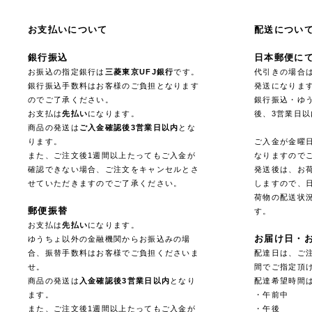
お支払いについて
配送につい
銀行振込
日本郵便に
お振込の指定銀行は
三菱東京UFJ銀行
です。
代引きの場合
銀行振込手数料はお客様のご負担となります
発送になりま
のでご了承ください。
銀行振込・ゆ
お支払は
先払い
になります。
後、3営業日
商品の発送は
ご入金確認後3営業日以内
とな
ります。
ご入金が金曜
また、ご注文後1週間以上たってもご入金が
なりますので
確認できない場合、ご注文をキャンセルとさ
発送後は、お
せていただきますのでご了承ください。
しますので、
荷物の配送状
郵便振替
す。
お支払は
先払い
になります。
お届け日・
ゆうちょ以外の金融機関からお振込みの場
合、振替手数料はお客様でご負担くださいま
配達日は、ご注
せ。
間でご指定頂
商品の発送は
入金確認後3営業日以内
となり
配達希望時間
ます。
・午前中
また、ご注文後1週間以上たってもご入金が
・午後