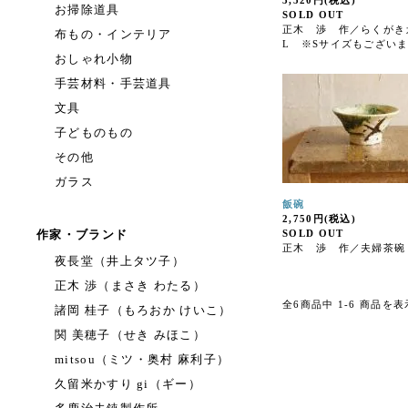
3,520円(税込)
お掃除道具
SOLD OUT
正木 渉 作／らくがき
布もの・インテリア
L ※Sサイズもござい
おしゃれ小物
手芸材料・手芸道具
文具
子どものもの
その他
ガラス
飯碗
2,750円(税込)
作家・ブランド
SOLD OUT
正木 渉 作／夫婦茶碗
夜長堂（井上タツ子）
正木 渉（まさき わたる）
全6商品中 1-6 商品を
諸岡 桂子（もろおか けいこ）
関 美穂子（せき みほこ）
mitsou（ミツ・奥村 麻利子）
久留米かすり gi（ギー）