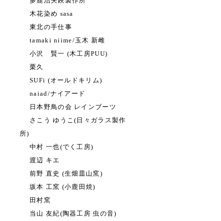
多鹿治夫鋏製作所
木花染め sasa
東北の手仕事
tamaki niime/玉木 新雌
小沢 賢一 (木工房PUU)
栗久
SUFi (オールドキリム)
naiad/ナイアード
日本野鳥の会 レインブーツ
さこう ゆうこ(日々ガラス製作
所)
中村 一也(でく工房)
渡辺 キエ
前野 直史 (生畑皿山窯)
坂本 工窯 (小鹿田焼)
田村窯
当山 友紀(陶器工房 虫の音)