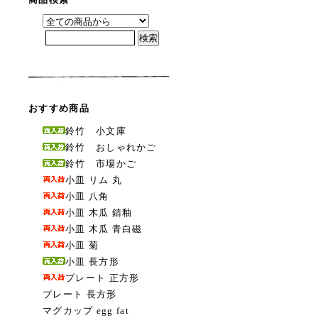
おすすめ商品
鈴竹 小文庫
鈴竹 おしゃれかご
鈴竹 市場かご
小皿 リム 丸
小皿 八角
小皿 木瓜 錆釉
小皿 木瓜 青白磁
小皿 菊
小皿 長方形
プレート 正方形
プレート 長方形
マグカップ egg fat