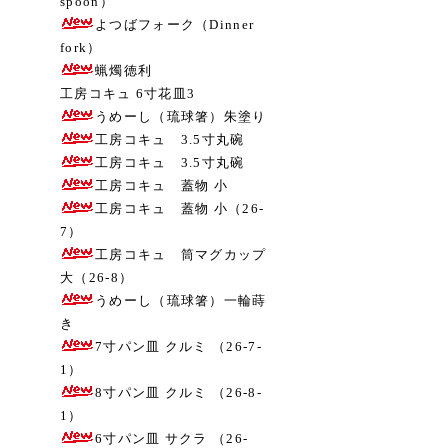
spoon）
よつばフォーク（Dinner
fork）
蝋燭徳利
工房コキュ 6寸花皿3
うめーし（琉球箸）朱塗り
工房コキュ 3.5寸丸碗
工房コキュ 3.5寸丸碗
工房コキュ 蓋物 小
工房コキュ 蓋物 小（26-
7）
工房コキュ 筒マグカップ
大（26-8）
うめーし（琉球箸）一輪蒔
き
7寸パン皿 クルミ （26-7-
1）
8寸パン皿 クルミ （26-8-
1）
6寸パン皿 サクラ （26-