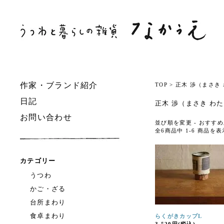
作家・ブランド紹介
TOP
>
正木 渉（まさき
日記
正木 渉（まさき わ
お問い合わせ
並び順を変更 -
おすすめ
全6商品中 1-6 商品を
カテゴリー
うつわ
かご・ざる
台所まわり
食卓まわり
らくがきカップL