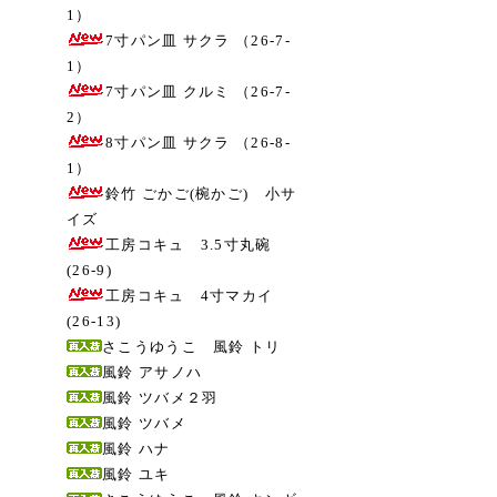
1）
7寸パン皿 サクラ （26-7-
1）
7寸パン皿 クルミ （26-7-
2）
8寸パン皿 サクラ （26-8-
1）
鈴竹 ごかご(椀かご) 小サ
イズ
工房コキュ 3.5寸丸碗
(26-9)
工房コキュ 4寸マカイ
(26-13)
さこうゆうこ 風鈴 トリ
風鈴 アサノハ
風鈴 ツバメ２羽
風鈴 ツバメ
風鈴 ハナ
風鈴 ユキ