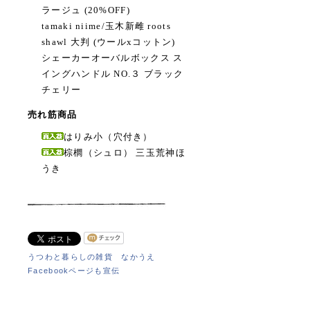
ラージュ (20%OFF)
tamaki niime/玉木新雌 roots
shawl 大判 (ウールxコットン)
シェーカーオーバルボックス ス
イングハンドル NO.３ ブラック
チェリー
売れ筋商品
はりみ小（穴付き）
棕櫚（シュロ） 三玉荒神ほ
うき
うつわと暮らしの雑貨 なかうえ
Facebookページも宣伝