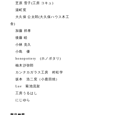
芝原 雪子(工房 コキュ)
湯町窯
大久保 公太郎(大久保ハウス木工
舎)
加藤 祥孝
後藤 睦
小林 克久
小島 優
honopottery (ホノポタリ)
柚木沙弥郎
カンナカガラス工房 村松学
坂本 浩二窯（小鹿田焼）
Lue 菊池流架
工房うるはし
にじゆら
商品検索