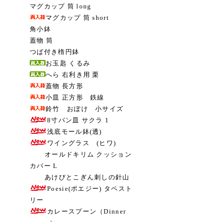
マグカップ 筒 long
マグカップ 筒 short
角小鉢
蓋物 筒
つば付き楕円鉢
お玉匙 くるみ
へら 右利き用 栗
蓋物 長方形
小皿 正方形 鉄線
鈴竹 おぼけ 小サイズ
8寸パン皿 サクラ 1
浅底モール鉢(透)
ワイングラス (ヒワ)
オールドキリム クッション
カバー L
あけびとこぎん刺しの針山
Poesie(ポエジー) タペスト
リー
カレースプーン（Dinner