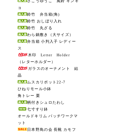
さこうゆうこ 風鈴 キンギ
ョ
鈴竹 弁当箱(角)
鈴竹 おしぼり入れ
鈴竹 丸ざる
わら鍋敷き（大サイズ）
弁当箱 小判入子 レディー
ス
木印 Letter Holder
（レターホルダー）
ガラスのオーナメント 結
晶
ムスカリポット22-7
ひねりモール小鉢
角トレー 栗
柄付きシュロたわし
七寸すり鉢
オールドキリム パッチワークマ
ット
日本野鳥の会 長靴 カモフ