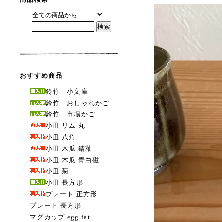
おすすめ商品
鈴竹 小文庫
鈴竹 おしゃれかご
鈴竹 市場かご
小皿 リム 丸
小皿 八角
小皿 木瓜 錆釉
小皿 木瓜 青白磁
小皿 菊
小皿 長方形
プレート 正方形
プレート 長方形
マグカップ egg fat