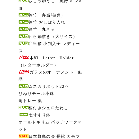
さこうゆうこ 風鈴 キンギ
ョ
鈴竹 弁当箱(角)
鈴竹 おしぼり入れ
鈴竹 丸ざる
わら鍋敷き（大サイズ）
弁当箱 小判入子 レディー
ス
木印 Letter Holder
（レターホルダー）
ガラスのオーナメント 結
晶
ムスカリポット22-7
ひねりモール小鉢
角トレー 栗
柄付きシュロたわし
七寸すり鉢
オールドキリム パッチワークマ
ット
日本野鳥の会 長靴 カモフ