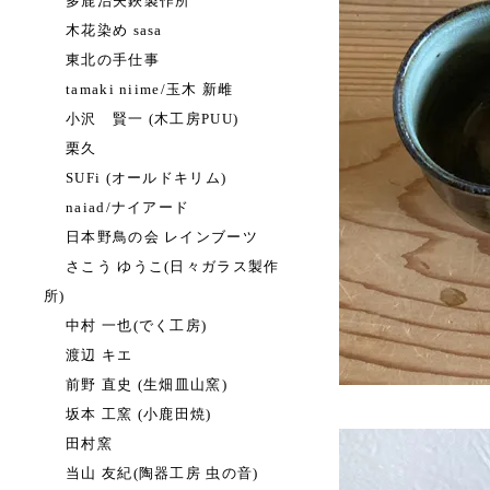
多鹿治夫鋏製作所
木花染め sasa
東北の手仕事
tamaki niime/玉木 新雌
小沢 賢一 (木工房PUU)
栗久
SUFi (オールドキリム)
naiad/ナイアード
日本野鳥の会 レインブーツ
さこう ゆうこ(日々ガラス製作
所)
中村 一也(でく工房)
渡辺 キエ
前野 直史 (生畑皿山窯)
坂本 工窯 (小鹿田焼)
田村窯
当山 友紀(陶器工房 虫の音)