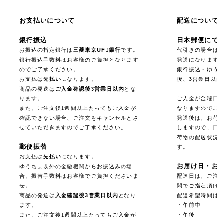
お支払いについて
配送につい
銀行振込
日本郵便に
お振込の指定銀行は
三菱東京UFJ銀行
です。
代引きの場合
銀行振込手数料はお客様のご負担となります
発送になりま
のでご了承ください。
銀行振込・ゆ
お支払は
先払い
になります。
後、3営業日
商品の発送は
ご入金確認後3営業日以内
とな
ります。
ご入金が金曜
また、ご注文後1週間以上たってもご入金が
なりますので
確認できない場合、ご注文をキャンセルとさ
発送後は、お
せていただきますのでご了承ください。
しますので、
荷物の配送状
郵便振替
す。
お支払は
先払い
になります。
お届け日・
ゆうちょ以外の金融機関からお振込みの場
合、振替手数料はお客様でご負担くださいま
配達日は、ご注
せ。
間でご指定頂
商品の発送は
入金確認後3営業日以内
となり
配達希望時間
ます。
・午前中
また、ご注文後1週間以上たってもご入金が
・午後