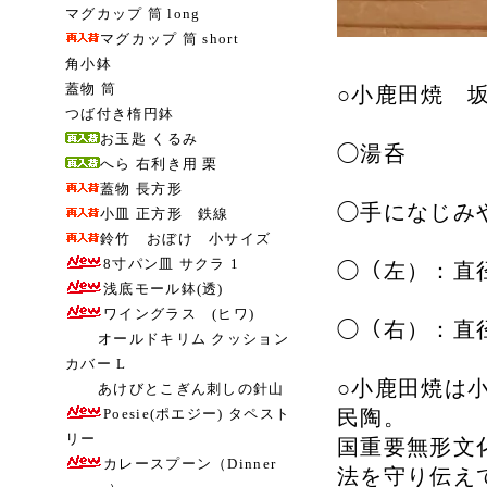
マグカップ 筒 long
マグカップ 筒 short
角小鉢
蓋物 筒
○小鹿田焼 
つば付き楕円鉢
お玉匙 くるみ
◯湯呑
へら 右利き用 栗
蓋物 長方形
◯手になじみ
小皿 正方形 鉄線
鈴竹 おぼけ 小サイズ
8寸パン皿 サクラ 1
◯（左）：直径 
浅底モール鉢(透)
ワイングラス (ヒワ)
◯（右）：直径 
オールドキリム クッション
カバー L
○小鹿田焼は
あけびとこぎん刺しの針山
Poesie(ポエジー) タペスト
民陶。
リー
国重要無形文
カレースプーン（Dinner
法を守り伝え