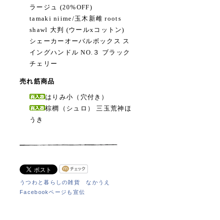
ラージュ (20%OFF)
tamaki niime/玉木新雌 roots
shawl 大判 (ウールxコットン)
シェーカーオーバルボックス ス
イングハンドル NO.３ ブラック
チェリー
売れ筋商品
はりみ小（穴付き）
棕櫚（シュロ） 三玉荒神ほ
うき
うつわと暮らしの雑貨 なかうえ
Facebookページも宣伝