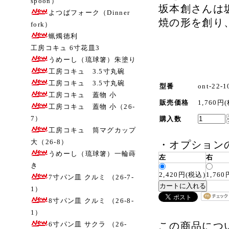
spoon）
坂本創さんは
よつばフォーク（Dinner
焼の形を創り
fork）
蝋燭徳利
工房コキュ 6寸花皿3
うめーし（琉球箸）朱塗り
工房コキュ 3.5寸丸碗
工房コキュ 3.5寸丸碗
型番
ont-22-1
工房コキュ 蓋物 小
販売価格
1,760円
工房コキュ 蓋物 小（26-
7）
購入数
工房コキュ 筒マグカップ
大（26-8）
・
オプション
うめーし（琉球箸）一輪蒔
左
右
き
2,420円(税込)
1,76
7寸パン皿 クルミ （26-7-
1）
8寸パン皿 クルミ （26-8-
1）
6寸パン皿 サクラ （26-
この商品につ