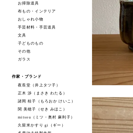
お掃除道具
布もの・インテリア
おしゃれ小物
手芸材料・手芸道具
文具
子どものもの
その他
ガラス
作家・ブランド
夜長堂（井上タツ子）
正木 渉（まさき わたる）
諸岡 桂子（もろおか けいこ）
関 美穂子（せき みほこ）
mitsou（ミツ・奥村 麻利子）
久留米かすり gi（ギー）