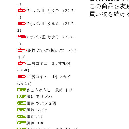
1）
この商品を友
7寸パン皿 サクラ （26-7-
買い物を続け
1）
7寸パン皿 クルミ （26-7-
2）
8寸パン皿 サクラ （26-8-
1）
鈴竹 ごかご(椀かご) 小サ
イズ
工房コキュ 3.5寸丸碗
(26-9)
工房コキュ 4寸マカイ
(26-13)
さこうゆうこ 風鈴 トリ
風鈴 アサノハ
風鈴 ツバメ２羽
風鈴 ツバメ
風鈴 ハナ
風鈴 ユキ