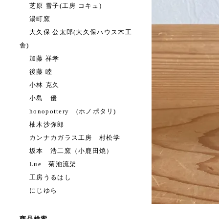
芝原 雪子(工房 コキュ)
湯町窯
大久保 公太郎(大久保ハウス木工
舎)
加藤 祥孝
後藤 睦
小林 克久
小島 優
honopottery (ホノポタリ)
柚木沙弥郎
カンナカガラス工房 村松学
坂本 浩二窯（小鹿田焼）
Lue 菊池流架
工房うるはし
にじゆら
商品検索