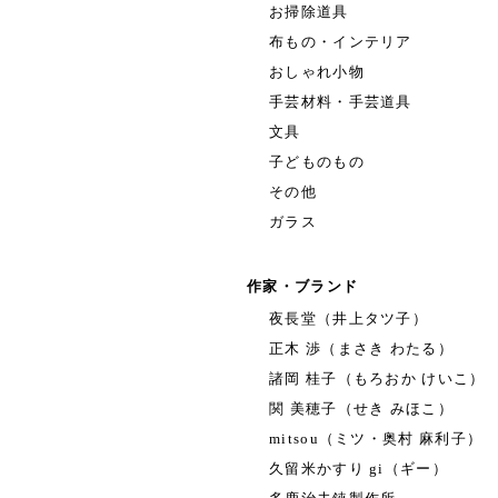
お掃除道具
布もの・インテリア
おしゃれ小物
手芸材料・手芸道具
文具
子どものもの
その他
ガラス
作家・ブランド
夜長堂（井上タツ子）
正木 渉（まさき わたる）
諸岡 桂子（もろおか けいこ）
関 美穂子（せき みほこ）
mitsou（ミツ・奥村 麻利子）
久留米かすり gi（ギー）