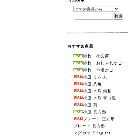
おすすめ商品
鈴竹 小文庫
鈴竹 おしゃれかご
鈴竹 市場かご
小皿 リム 丸
小皿 八角
小皿 木瓜 錆釉
小皿 木瓜 青白磁
小皿 菊
小皿 長方形
プレート 正方形
プレート 長方形
マグカップ egg fat