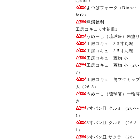
spoon）
よつばフォーク（Dinner
fork）
蝋燭徳利
工房コキュ 6寸花皿3
うめーし（琉球箸）朱塗
工房コキュ 3.5寸丸碗
工房コキュ 3.5寸丸碗
工房コキュ 蓋物 小
工房コキュ 蓋物 小（26-
7）
工房コキュ 筒マグカッ
大（26-8）
うめーし（琉球箸）一輪
き
7寸パン皿 クルミ （26-7-
1）
8寸パン皿 クルミ （26-8-
1）
6寸パン皿 サクラ （26-