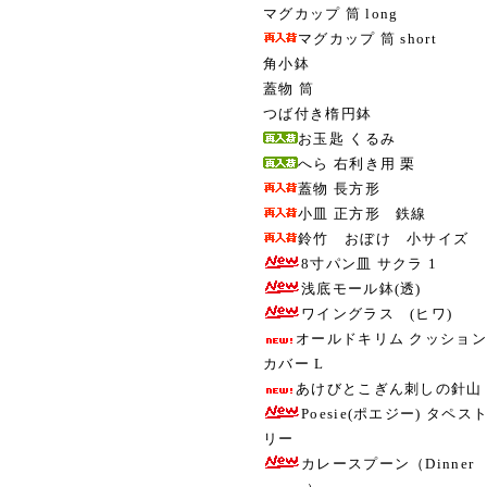
マグカップ 筒 long
マグカップ 筒 short
角小鉢
蓋物 筒
つば付き楕円鉢
お玉匙 くるみ
へら 右利き用 栗
蓋物 長方形
小皿 正方形 鉄線
鈴竹 おぼけ 小サイズ
8寸パン皿 サクラ 1
浅底モール鉢(透)
ワイングラス (ヒワ)
オールドキリム クッション
カバー L
あけびとこぎん刺しの針山
Poesie(ポエジー) タペス
リー
カレースプーン（Dinner