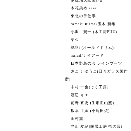
多鹿治夫鋏製作所
木花染め sasa
東北の手仕事
tamaki niime/玉木 新雌
小沢 賢一 (木工房PUU)
栗久
SUFi (オールドキリム)
naiad/ナイアード
日本野鳥の会 レインブーツ
さこう ゆうこ(日々ガラス製作
所)
中村 一也(でく工房)
渡辺 キエ
前野 直史 (生畑皿山窯)
坂本 工窯 (小鹿田焼)
田村窯
当山 友紀(陶器工房 虫の音)