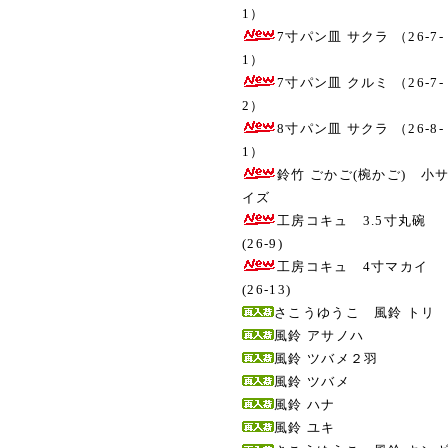
1）
7寸パン皿 サクラ （26-7-
1）
7寸パン皿 クルミ （26-7-
2）
8寸パン皿 サクラ （26-8-
1）
鈴竹 ごかご(椀かご) 小
イズ
工房コキュ 3.5寸丸碗
(26-9)
工房コキュ 4寸マカイ
(26-13)
さこうゆうこ 風鈴 トリ
風鈴 アサノハ
風鈴 ツバメ２羽
風鈴 ツバメ
風鈴 ハナ
風鈴 ユキ