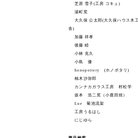
芝原 雪子(工房 コキュ)
湯町窯
大久保 公太郎(大久保ハウス木
舎)
加藤 祥孝
後藤 睦
小林 克久
小島 優
honopottery (ホノポタリ)
柚木沙弥郎
カンナカガラス工房 村松学
坂本 浩二窯（小鹿田焼）
Lue 菊池流架
工房うるはし
にじゆら
商品検索