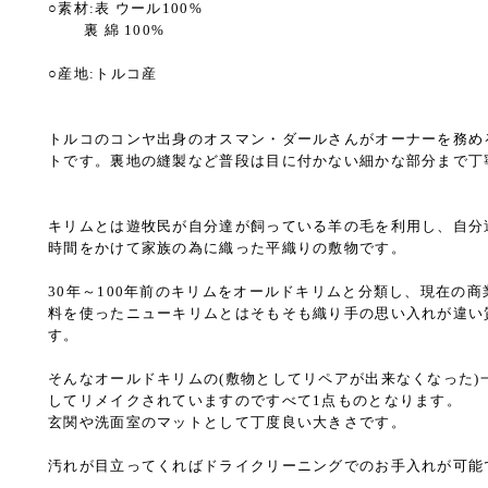
○素材:表 ウール100%
裏 綿 100%
○産地:トルコ産
り
トルコのコンヤ出身のオスマン・ダールさんがオーナーを務めるS
トです。裏地の縫製など普段は目に付かない細かな部分まで丁
キリムとは遊牧民が自分達が飼っている羊の毛を利用し、自分
時間をかけて家族の為に織った平織りの敷物です。
プ
30年～100年前のキリムをオールドキリムと分類し、現在の
料を使ったニューキリムとはそもそも織り手の思い入れが違い
蒔
す。
そんなオールドキリムの(敷物としてリペアが出来なくなった)
してリメイクされていますのですべて1点ものとなります。
玄関や洗面室のマットとして丁度良い大きさです。
汚れが目立ってくればドライクリーニングでのお手入れが可能