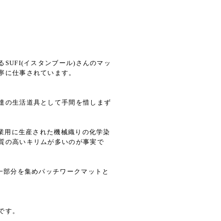
UFI(イスタンブール)さんのマッ
寧に仕事されています。
達の生活道具として手間を惜しまず
商業用に生産された機械織りの化学染
質の高いキリムが多いのが事実で
一部分を集めパッチワークマットと
です。