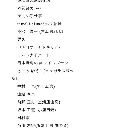
多鹿治夫鋏製作所
木花染め sasa
東北の手仕事
tamaki niime/玉木 新雌
小沢 賢一 (木工房PUU)
栗久
SUFi (オールドキリム)
naiad/ナイアード
日本野鳥の会 レインブーツ
さこう ゆうこ(日々ガラス製作
所)
中村 一也(でく工房)
渡辺 キエ
前野 直史 (生畑皿山窯)
坂本 工窯 (小鹿田焼)
田村窯
当山 友紀(陶器工房 虫の音)