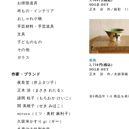
3,300円(税込)
お掃除道具
SOLD OUT
正木 渉 作／銀彩 ﾐﾆｶ
布もの・インテリア
おしゃれ小物
手芸材料・手芸道具
文具
子どものもの
その他
ガラス
飯碗
2,750円(税込)
SOLD OUT
作家・ブランド
正木 渉 作／夫婦茶碗
夜長堂（井上タツ子）
正木 渉（まさき わたる）
全6商品中 1-6 商品を
諸岡 桂子（もろおか けいこ）
関 美穂子（せき みほこ）
mitsou（ミツ・奥村 麻利子）
久留米かすり gi（ギー）