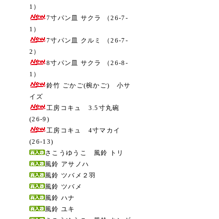
1）
7寸パン皿 サクラ （26-7-
1）
7寸パン皿 クルミ （26-7-
2）
8寸パン皿 サクラ （26-8-
1）
鈴竹 ごかご(椀かご) 小サ
イズ
工房コキュ 3.5寸丸碗
(26-9)
工房コキュ 4寸マカイ
(26-13)
さこうゆうこ 風鈴 トリ
風鈴 アサノハ
風鈴 ツバメ２羽
風鈴 ツバメ
風鈴 ハナ
風鈴 ユキ