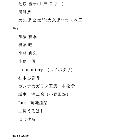
芝原 雪子(工房 コキュ)
湯町窯
大久保 公太郎(大久保ハウス木工
舎)
加藤 祥孝
後藤 睦
小林 克久
小島 優
honopottery (ホノポタリ)
柚木沙弥郎
カンナカガラス工房 村松学
坂本 浩二窯（小鹿田焼）
Lue 菊池流架
工房うるはし
にじゆら
商品検索