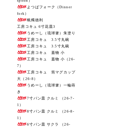
spoon）
よつばフォーク（Dinner
fork）
蝋燭徳利
工房コキュ 6寸花皿3
うめーし（琉球箸）朱塗り
工房コキュ 3.5寸丸碗
工房コキュ 3.5寸丸碗
工房コキュ 蓋物 小
工房コキュ 蓋物 小（26-
7）
工房コキュ 筒マグカップ
大（26-8）
うめーし（琉球箸）一輪蒔
き
7寸パン皿 クルミ （26-7-
1）
8寸パン皿 クルミ （26-8-
1）
6寸パン皿 サクラ （26-