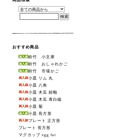
おすすめ商品
鈴竹 小文庫
鈴竹 おしゃれかご
鈴竹 市場かご
小皿 リム 丸
小皿 八角
小皿 木瓜 錆釉
小皿 木瓜 青白磁
小皿 菊
小皿 長方形
プレート 正方形
プレート 長方形
マグカップ egg fat