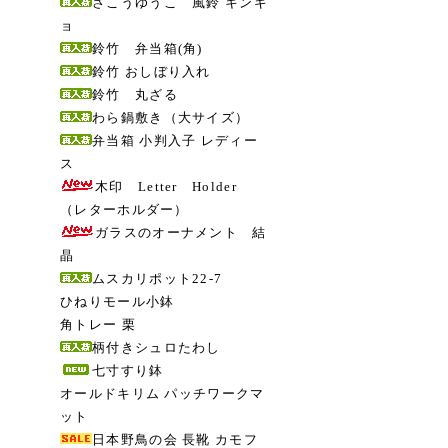
さこうゆうこ 風鈴 キンギ
ョ
鈴竹 弁当箱(角)
鈴竹 おしぼり入れ
鈴竹 丸ざる
わら鍋敷き（大サイズ）
弁当箱 小判入子 レディー
ス
木印 Letter Holder
（レターホルダー）
ガラスのオーナメント 結
晶
ムスカリポット22-7
ひねりモール小鉢
角トレー 栗
柄付きシュロたわし
七寸すり鉢
オールドキリム パッチワークマ
ット
日本野鳥の会 長靴 カモフ