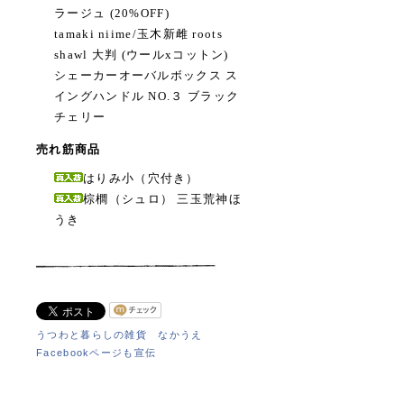
ラージュ (20%OFF)
tamaki niime/玉木新雌 roots
shawl 大判 (ウールxコットン)
シェーカーオーバルボックス ス
イングハンドル NO.３ ブラック
チェリー
売れ筋商品
はりみ小（穴付き）
棕櫚（シュロ） 三玉荒神ほ
うき
うつわと暮らしの雑貨 なかうえ
Facebookページも宣伝