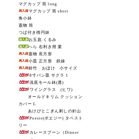
マグカップ 筒 long
マグカップ 筒 short
角小鉢
蓋物 筒
つば付き楕円鉢
お玉匙 くるみ
へら 右利き用 栗
蓋物 長方形
小皿 正方形 鉄線
鈴竹 おぼけ 小サイズ
8寸パン皿 サクラ 1
浅底モール鉢(透)
ワイングラス (ヒワ)
オールドキリム クッション
カバー L
あけびとこぎん刺しの針山
Poesie(ポエジー) タペスト
リー
カレースプーン（Dinner