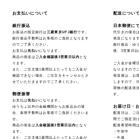
お支払いについて
配送につい
銀行振込
日本郵便に
お振込の指定銀行は
三菱東京UFJ銀行
です。
代引きの場合
銀行振込手数料はお客様のご負担となります
発送になりま
のでご了承ください。
銀行振込・ゆ
お支払は
先払い
になります。
後、3営業日
商品の発送は
ご入金確認後3営業日以内
とな
ります。
ご入金が金曜
また、ご注文後1週間以上たってもご入金が
なりますので
確認できない場合、ご注文をキャンセルとさ
発送後は、お
せていただきますのでご了承ください。
しますので、
荷物の配送状
郵便振替
す。
お支払は
先払い
になります。
お届け日・
ゆうちょ以外の金融機関からお振込みの場
合、振替手数料はお客様でご負担くださいま
配達日は、ご注
せ。
間でご指定頂
商品の発送は
入金確認後3営業日以内
となり
配達希望時間
ます。
・午前中
また、ご注文後1週間以上たってもご入金が
・午後