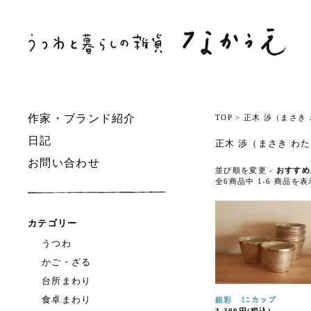
作家・ブランド紹介
TOP
>
正木 渉（まさき
日記
正木 渉（まさき わ
お問い合わせ
並び順を変更 -
おすすめ
全6商品中 1-6 商品を
カテゴリー
うつわ
かご・ざる
台所まわり
食卓まわり
銀彩 ﾐﾆカップ