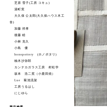
芝原 雪子(工房 コキュ)
湯町窯
大久保 公太郎(大久保ハウス木工
舎)
加藤 祥孝
後藤 睦
小林 克久
小島 優
honopottery (ホノポタリ)
柚木沙弥郎
カンナカガラス工房 村松学
坂本 浩二窯（小鹿田焼）
Lue 菊池流架
工房うるはし
にじゆら
商品検索