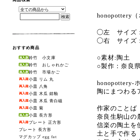
honopott
◯左 サイズ：
◯右 サイズ：
おすすめ商品
○素材:陶土
鈴竹 小文庫
鈴竹 おしゃれかご
○製作：奈良
鈴竹 市場かご
小皿 リム 丸
honopotter
小皿 八角
陶にまつわる
小皿 木瓜 錆釉
小皿 木瓜 青白磁
作家のことば
小皿 菊
小皿 長方形
奈良生駒山の
プレート 正方形
信楽の陶土を
プレート 長方形
土と手で作る
マグカップ egg fat