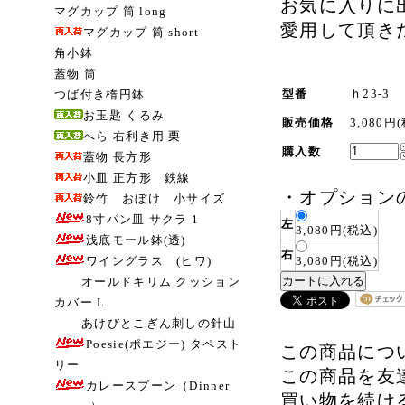
お気に入りに
マグカップ 筒 long
愛用して頂き
マグカップ 筒 short
角小鉢
蓋物 筒
型番
ｈ23-3
つば付き楕円鉢
お玉匙 くるみ
販売価格
3,080円
へら 右利き用 栗
購入数
蓋物 長方形
小皿 正方形 鉄線
・
オプション
鈴竹 おぼけ 小サイズ
8寸パン皿 サクラ 1
左
3,080円(税込)
浅底モール鉢(透)
右
ワイングラス (ヒワ)
3,080円(税込)
オールドキリム クッション
カバー L
あけびとこぎん刺しの針山
Poesie(ポエジー) タペスト
この商品につ
リー
この商品を友
カレースプーン（Dinner
買い物を続け