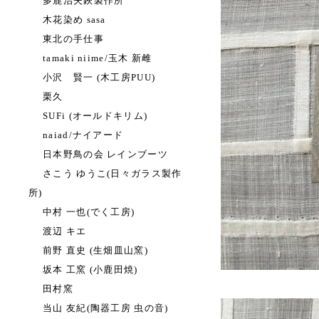
多鹿治夫鋏製作所
木花染め sasa
東北の手仕事
tamaki niime/玉木 新雌
小沢 賢一 (木工房PUU)
栗久
SUFi (オールドキリム)
naiad/ナイアード
日本野鳥の会 レインブーツ
さこう ゆうこ(日々ガラス製作
所)
中村 一也(でく工房)
渡辺 キエ
前野 直史 (生畑皿山窯)
坂本 工窯 (小鹿田焼)
田村窯
当山 友紀(陶器工房 虫の音)