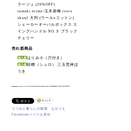
ラージュ (20%OFF)
tamaki niime/玉木新雌 roots
shawl 大判 (ウールxコットン)
シェーカーオーバルボックス ス
イングハンドル NO.３ ブラック
チェリー
売れ筋商品
はりみ小（穴付き）
棕櫚（シュロ） 三玉荒神ほ
うき
うつわと暮らしの雑貨 なかうえ
Facebookページも宣伝