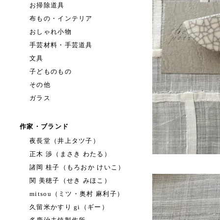
お掃除道具
布もの・インテリア
おしゃれ小物
手芸材料・手芸道具
文具
子どものもの
その他
ガラス
作家・ブランド
夜長堂（井上タツ子）
正木 渉（まさき わたる）
諸岡 桂子（もろおか けいこ）
関 美穂子（せき みほこ）
mitsou（ミツ・奥村 麻利子）
久留米かすり gi（ギー）