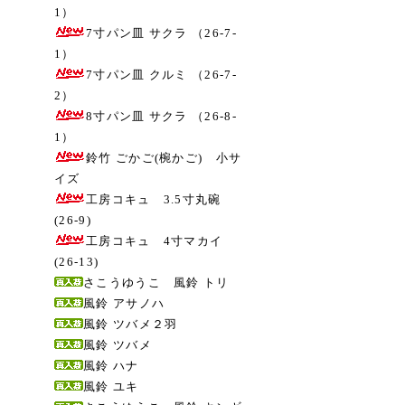
1）
7寸パン皿 サクラ （26-7-
1）
7寸パン皿 クルミ （26-7-
2）
8寸パン皿 サクラ （26-8-
1）
鈴竹 ごかご(椀かご) 小サ
イズ
工房コキュ 3.5寸丸碗
(26-9)
工房コキュ 4寸マカイ
(26-13)
さこうゆうこ 風鈴 トリ
風鈴 アサノハ
風鈴 ツバメ２羽
風鈴 ツバメ
風鈴 ハナ
風鈴 ユキ