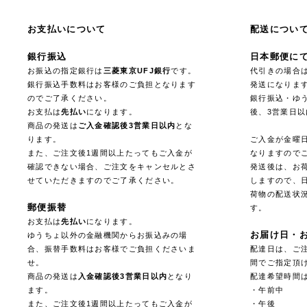
お支払いについて
配送につい
銀行振込
日本郵便に
お振込の指定銀行は
三菱東京UFJ銀行
です。
代引きの場合
銀行振込手数料はお客様のご負担となります
発送になりま
のでご了承ください。
銀行振込・ゆ
お支払は
先払い
になります。
後、3営業日
商品の発送は
ご入金確認後3営業日以内
とな
ります。
ご入金が金曜
また、ご注文後1週間以上たってもご入金が
なりますので
確認できない場合、ご注文をキャンセルとさ
発送後は、お
せていただきますのでご了承ください。
しますので、
荷物の配送状
郵便振替
す。
お支払は
先払い
になります。
お届け日・
ゆうちょ以外の金融機関からお振込みの場
合、振替手数料はお客様でご負担くださいま
配達日は、ご注
せ。
間でご指定頂
商品の発送は
入金確認後3営業日以内
となり
配達希望時間
ます。
・午前中
また、ご注文後1週間以上たってもご入金が
・午後