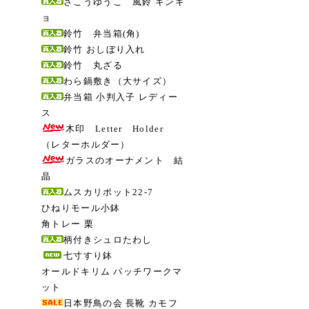
さこうゆうこ 風鈴 キンギ
ョ
鈴竹 弁当箱(角)
鈴竹 おしぼり入れ
鈴竹 丸ざる
わら鍋敷き（大サイズ）
弁当箱 小判入子 レディー
ス
木印 Letter Holder
（レターホルダー）
ガラスのオーナメント 結
晶
ムスカリポット22-7
ひねりモール小鉢
角トレー 栗
柄付きシュロたわし
七寸すり鉢
オールドキリム パッチワークマ
ット
日本野鳥の会 長靴 カモフ