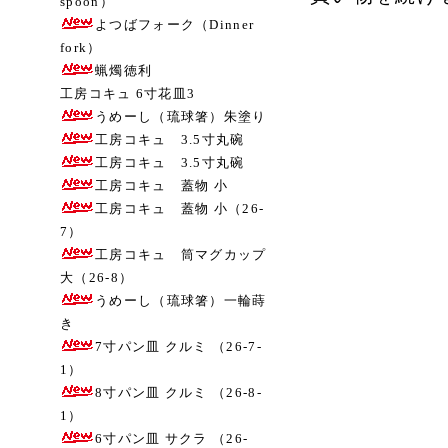
spoon）
よつばフォーク（Dinner
fork）
蝋燭徳利
工房コキュ 6寸花皿3
うめーし（琉球箸）朱塗り
工房コキュ 3.5寸丸碗
工房コキュ 3.5寸丸碗
工房コキュ 蓋物 小
工房コキュ 蓋物 小（26-
7）
工房コキュ 筒マグカップ
大（26-8）
うめーし（琉球箸）一輪蒔
き
7寸パン皿 クルミ （26-7-
1）
8寸パン皿 クルミ （26-8-
1）
6寸パン皿 サクラ （26-