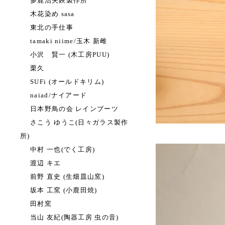
多鹿治夫鋏製作所
木花染め sasa
東北の手仕事
tamaki niime/玉木 新雌
小沢 賢一 (木工房PUU)
栗久
SUFi (オールドキリム)
naiad/ナイアード
日本野鳥の会 レインブーツ
さこう ゆうこ(日々ガラス製作
所)
中村 一也(でく工房)
渡辺 キエ
前野 直史 (生畑皿山窯)
坂本 工窯 (小鹿田焼)
田村窯
当山 友紀(陶器工房 虫の音)