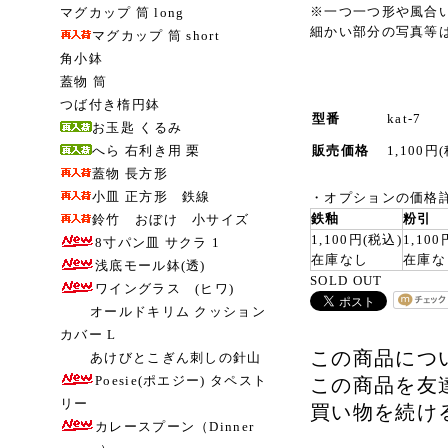
※一つ一つ形や風合
マグカップ 筒 long
細かい部分の写真等
マグカップ 筒 short
角小鉢
蓋物 筒
つば付き楕円鉢
型番
kat-7
お玉匙 くるみ
へら 右利き用 栗
販売価格
1,100円
蓋物 長方形
小皿 正方形 鉄線
・
オプションの価格
鉄釉
粉引
鈴竹 おぼけ 小サイズ
1,100円(税込)
1,10
8寸パン皿 サクラ 1
在庫なし
在庫な
浅底モール鉢(透)
SOLD OUT
ワイングラス (ヒワ)
オールドキリム クッション
カバー L
この商品につ
あけびとこぎん刺しの針山
Poesie(ポエジー) タペスト
この商品を友
リー
買い物を続け
カレースプーン（Dinner