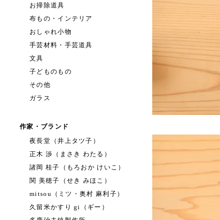
お掃除道具
布もの・インテリア
おしゃれ小物
手芸材料・手芸道具
文具
子どものもの
その他
ガラス
作家・ブランド
夜長堂（井上タツ子）
正木 渉（まさき わたる）
諸岡 桂子（もろおか けいこ）
関 美穂子（せき みほこ）
mitsou（ミツ・奥村 麻利子）
久留米かすり gi（ギー）