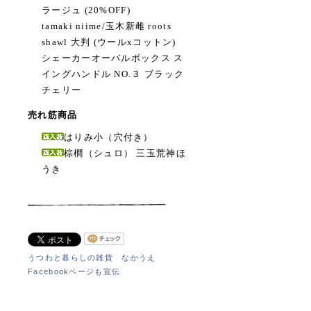
ラージュ (20%OFF)
tamaki niime/玉木新雌 roots
shawl 大判 (ウールxコットン)
シェーカーオーバルボックス ス
イングハンドル NO.３ ブラック
チェリー
売れ筋商品
はりみ小（穴付き）
棕櫚（シュロ） 三玉荒神ほ
うき
うつわと暮らしの雑貨 なかうえ
Facebookページも宣伝