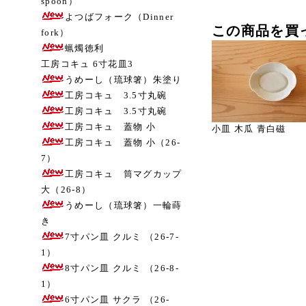
spoon）
よつばフォーク（Dinner
この商品を買
fork）
蝋燭徳利
工房コキュ 6寸花皿3
うめーし（琉球箸）朱塗り
工房コキュ 3.5寸丸碗
工房コキュ 3.5寸丸碗
工房コキュ 蓋物 小
小皿 木瓜 青白磁
工房コキュ 蓋物 小（26-
7）
工房コキュ 筒マグカップ
大（26-8）
うめーし（琉球箸）一輪蒔
き
7寸パン皿 クルミ （26-7-
1）
8寸パン皿 クルミ （26-8-
1）
6寸パン皿 サクラ （26-