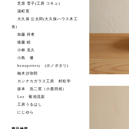
芝原 雪子(工房 コキュ)
湯町窯
大久保 公太郎(大久保ハウス木工
舎)
加藤 祥孝
後藤 睦
小林 克久
小島 優
honopottery (ホノポタリ)
柚木沙弥郎
カンナカガラス工房 村松学
坂本 浩二窯（小鹿田焼）
Lue 菊池流架
工房うるはし
にじゆら
商品検索