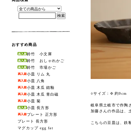
おすすめ商品
鈴竹 小文庫
鈴竹 おしゃれかご
鈴竹 市場かご
小皿 リム 丸
小皿 八角
小皿 木瓜 錆釉
○サイズ：Φ 約9cm 
小皿 木瓜 青白磁
小皿 菊
岐阜県土岐市で作陶
小皿 長方形
加藤さんの作品は、
プレート 正方形
プレート 長方形
こちらの豆皿は、鉄
マグカップ egg fat