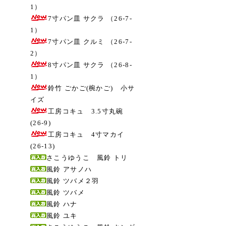
1）
7寸パン皿 サクラ （26-7-
1）
7寸パン皿 クルミ （26-7-
2）
8寸パン皿 サクラ （26-8-
1）
鈴竹 ごかご(椀かご) 小サ
イズ
工房コキュ 3.5寸丸碗
(26-9)
工房コキュ 4寸マカイ
(26-13)
さこうゆうこ 風鈴 トリ
風鈴 アサノハ
風鈴 ツバメ２羽
風鈴 ツバメ
風鈴 ハナ
風鈴 ユキ