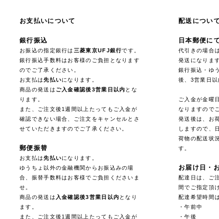
お支払いについて
配送につい
銀行振込
日本郵便に
お振込の指定銀行は
三菱東京UFJ銀行
です。
代引きの場合
銀行振込手数料はお客様のご負担となります
発送になりま
のでご了承ください。
銀行振込・ゆ
お支払は
先払い
になります。
後、3営業日
商品の発送は
ご入金確認後3営業日以内
とな
ります。
ご入金が金曜
また、ご注文後1週間以上たってもご入金が
なりますので
確認できない場合、ご注文をキャンセルとさ
発送後は、お
せていただきますのでご了承ください。
しますので、
荷物の配送状
郵便振替
す。
お支払は
先払い
になります。
お届け日・
ゆうちょ以外の金融機関からお振込みの場
合、振替手数料はお客様でご負担くださいま
配達日は、ご注
せ。
間でご指定頂
商品の発送は
入金確認後3営業日以内
となり
配達希望時間
ます。
・午前中
また、ご注文後1週間以上たってもご入金が
・午後