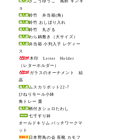
さこうゆうこ 風鈴 キンギ
ョ
鈴竹 弁当箱(角)
鈴竹 おしぼり入れ
鈴竹 丸ざる
わら鍋敷き（大サイズ）
弁当箱 小判入子 レディー
ス
木印 Letter Holder
（レターホルダー）
ガラスのオーナメント 結
晶
ムスカリポット22-7
ひねりモール小鉢
角トレー 栗
柄付きシュロたわし
七寸すり鉢
オールドキリム パッチワークマ
ット
日本野鳥の会 長靴 カモフ