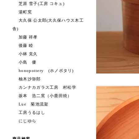
芝原 雪子(工房 コキュ)
湯町窯
大久保 公太郎(大久保ハウス木工
舎)
加藤 祥孝
後藤 睦
小林 克久
小島 優
honopottery (ホノポタリ)
柚木沙弥郎
カンナカガラス工房 村松学
坂本 浩二窯（小鹿田焼）
Lue 菊池流架
工房うるはし
にじゆら
商品検索