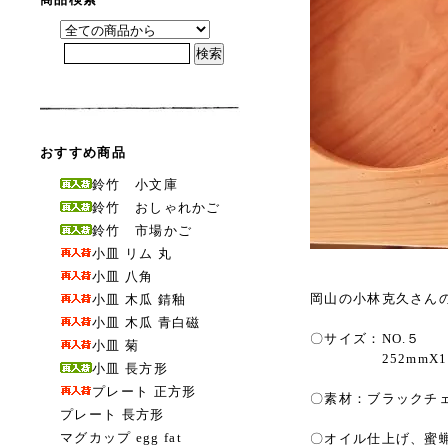
おすすめ商品
鈴竹 小文庫
鈴竹 おしゃれかご
鈴竹 市場かご
小皿 リム 丸
小皿 八角
岡山の小林克久さん
小皿 木瓜 錆釉
小皿 木瓜 青白磁
〇サイズ：NO.５
小皿 菊
252mmX180m
小皿 長方形
プレート 正方形
〇素材：ブラックチ
プレート 長方形
マグカップ egg fat
〇オイル仕上げ、蜜