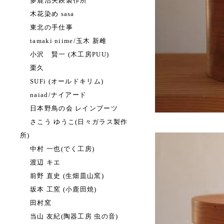
多鹿治夫鋏製作所
木花染め sasa
東北の手仕事
tamaki niime/玉木 新雌
小沢 賢一 (木工房PUU)
栗久
SUFi (オールドキリム)
naiad/ナイアード
日本野鳥の会 レインブーツ
さこう ゆうこ(日々ガラス製作
所)
中村 一也(でく工房)
渡辺 キエ
前野 直史 (生畑皿山窯)
坂本 工窯 (小鹿田焼)
田村窯
当山 友紀(陶器工房 虫の音)