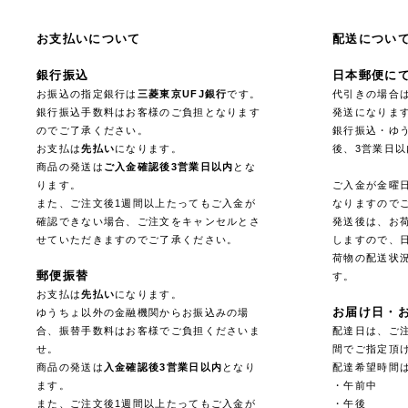
お支払いについて
配送につい
銀行振込
日本郵便に
お振込の指定銀行は
三菱東京UFJ銀行
です。
代引きの場合
銀行振込手数料はお客様のご負担となります
発送になりま
のでご了承ください。
銀行振込・ゆ
お支払は
先払い
になります。
後、3営業日
商品の発送は
ご入金確認後3営業日以内
とな
ります。
ご入金が金曜
また、ご注文後1週間以上たってもご入金が
なりますので
確認できない場合、ご注文をキャンセルとさ
発送後は、お
せていただきますのでご了承ください。
しますので、
荷物の配送状
郵便振替
す。
お支払は
先払い
になります。
お届け日・
ゆうちょ以外の金融機関からお振込みの場
合、振替手数料はお客様でご負担くださいま
配達日は、ご注
せ。
間でご指定頂
商品の発送は
入金確認後3営業日以内
となり
配達希望時間
ます。
・午前中
また、ご注文後1週間以上たってもご入金が
・午後