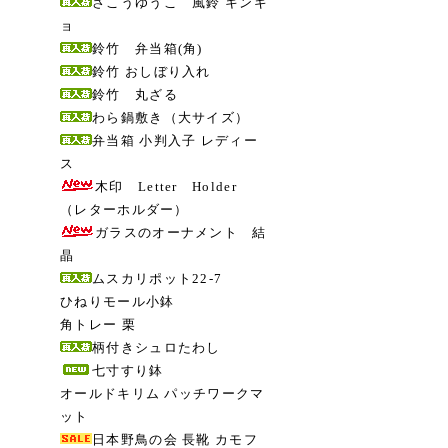
さこうゆうこ 風鈴 キンギ
ョ
鈴竹 弁当箱(角)
鈴竹 おしぼり入れ
鈴竹 丸ざる
わら鍋敷き（大サイズ）
弁当箱 小判入子 レディー
ス
木印 Letter Holder
（レターホルダー）
ガラスのオーナメント 結
晶
ムスカリポット22-7
ひねりモール小鉢
角トレー 栗
柄付きシュロたわし
七寸すり鉢
オールドキリム パッチワークマ
ット
日本野鳥の会 長靴 カモフ