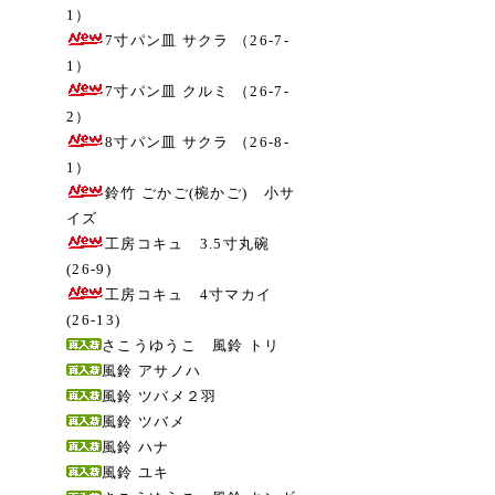
1）
7寸パン皿 サクラ （26-7-
1）
7寸パン皿 クルミ （26-7-
2）
8寸パン皿 サクラ （26-8-
1）
鈴竹 ごかご(椀かご) 小サ
イズ
工房コキュ 3.5寸丸碗
(26-9)
工房コキュ 4寸マカイ
(26-13)
さこうゆうこ 風鈴 トリ
風鈴 アサノハ
風鈴 ツバメ２羽
風鈴 ツバメ
風鈴 ハナ
風鈴 ユキ