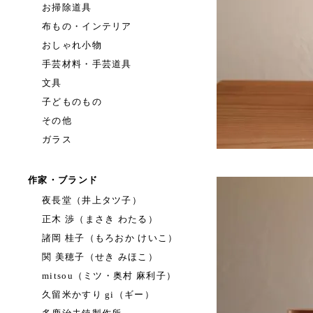
お掃除道具
布もの・インテリア
おしゃれ小物
手芸材料・手芸道具
文具
子どものもの
その他
ガラス
作家・ブランド
夜長堂（井上タツ子）
正木 渉（まさき わたる）
諸岡 桂子（もろおか けいこ）
関 美穂子（せき みほこ）
mitsou（ミツ・奥村 麻利子）
久留米かすり gi（ギー）