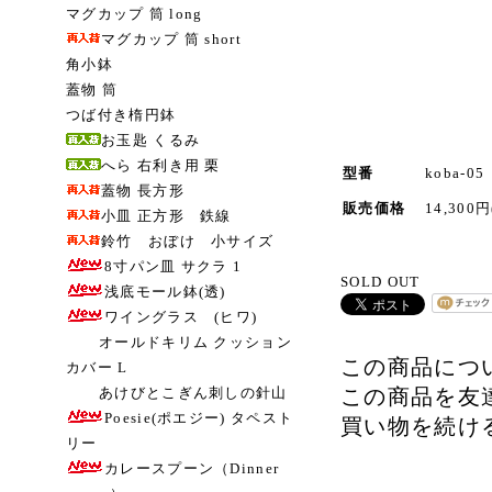
マグカップ 筒 long
マグカップ 筒 short
角小鉢
蓋物 筒
つば付き楕円鉢
お玉匙 くるみ
へら 右利き用 栗
型番
koba-05
蓋物 長方形
販売価格
14,300
小皿 正方形 鉄線
鈴竹 おぼけ 小サイズ
8寸パン皿 サクラ 1
SOLD OUT
浅底モール鉢(透)
ワイングラス (ヒワ)
オールドキリム クッション
この商品につ
カバー L
あけびとこぎん刺しの針山
この商品を友
Poesie(ポエジー) タペスト
買い物を続け
リー
カレースプーン（Dinner