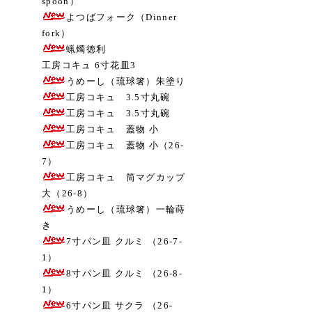
spoon）
よつばフォーク（Dinner
fork）
蝋燭徳利
工房コキュ 6寸花皿3
うめーし（琉球箸）朱塗り
工房コキュ 3.5寸丸碗
工房コキュ 3.5寸丸碗
工房コキュ 蓋物 小
工房コキュ 蓋物 小（26-
7）
工房コキュ 筒マグカップ
大（26-8）
うめーし（琉球箸）一輪蒔
き
7寸パン皿 クルミ （26-7-
1）
8寸パン皿 クルミ （26-8-
1）
6寸パン皿 サクラ （26-