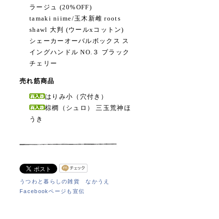
ラージュ (20%OFF)
tamaki niime/玉木新雌 roots
shawl 大判 (ウールxコットン)
シェーカーオーバルボックス ス
イングハンドル NO.３ ブラック
チェリー
売れ筋商品
はりみ小（穴付き）
棕櫚（シュロ） 三玉荒神ほ
うき
うつわと暮らしの雑貨 なかうえ
Facebookページも宣伝