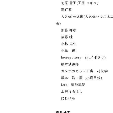
芝原 雪子(工房 コキュ)
湯町窯
大久保 公太郎(大久保ハウス木
舎)
加藤 祥孝
後藤 睦
小林 克久
小島 優
honopottery (ホノポタリ)
柚木沙弥郎
カンナカガラス工房 村松学
坂本 浩二窯（小鹿田焼）
Lue 菊池流架
工房うるはし
にじゆら
商品検索