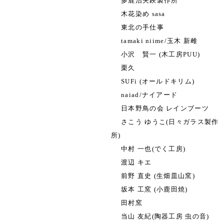
多鹿治夫鋏製作所
木花染め sasa
東北の手仕事
tamaki niime/玉木 新雌
小沢 賢一 (木工房PUU)
栗久
SUFi (オールドキリム)
naiad/ナイアード
日本野鳥の会 レインブーツ
さこう ゆうこ(日々ガラス製作
所)
中村 一也(でく工房)
渡辺 キエ
前野 直史 (生畑皿山窯)
坂本 工窯 (小鹿田焼)
田村窯
当山 友紀(陶器工房 虫の音)