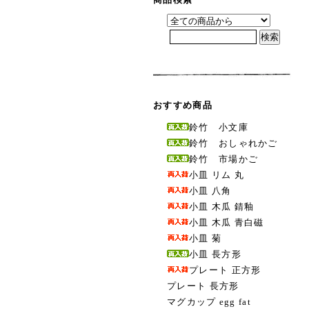
おすすめ商品
鈴竹 小文庫
鈴竹 おしゃれかご
鈴竹 市場かご
小皿 リム 丸
小皿 八角
小皿 木瓜 錆釉
小皿 木瓜 青白磁
小皿 菊
小皿 長方形
プレート 正方形
プレート 長方形
マグカップ egg fat