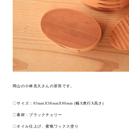
岡山の小林克久さんの茶筒です。
〇サイズ：93mmX58mmX90mm (幅X奥行X高さ)
〇素材：ブラックチェリー
〇オイル仕上げ、蜜蝋ワックス塗り