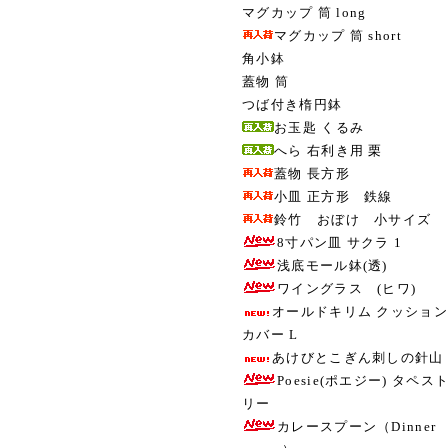
マグカップ 筒 long
マグカップ 筒 short
角小鉢
蓋物 筒
つば付き楕円鉢
お玉匙 くるみ
へら 右利き用 栗
蓋物 長方形
小皿 正方形 鉄線
鈴竹 おぼけ 小サイズ
8寸パン皿 サクラ 1
浅底モール鉢(透)
ワイングラス (ヒワ)
オールドキリム クッション
カバー L
あけびとこぎん刺しの針山
Poesie(ポエジー) タペス
リー
カレースプーン（Dinner