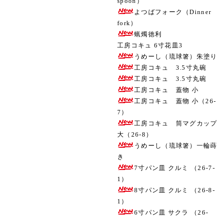
spoon）
よつばフォーク（Dinner
fork）
蝋燭徳利
工房コキュ 6寸花皿3
うめーし（琉球箸）朱塗
工房コキュ 3.5寸丸碗
工房コキュ 3.5寸丸碗
工房コキュ 蓋物 小
工房コキュ 蓋物 小（26-
7）
工房コキュ 筒マグカッ
大（26-8）
うめーし（琉球箸）一輪
き
7寸パン皿 クルミ （26-7-
1）
8寸パン皿 クルミ （26-8-
1）
6寸パン皿 サクラ （26-