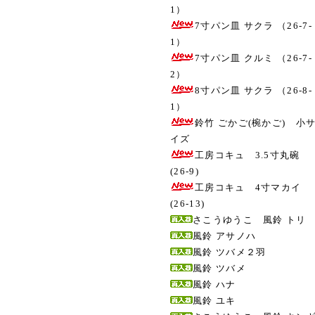
1）
7寸パン皿 サクラ （26-7-
1）
7寸パン皿 クルミ （26-7-
2）
8寸パン皿 サクラ （26-8-
1）
鈴竹 ごかご(椀かご) 小
イズ
工房コキュ 3.5寸丸碗
(26-9)
工房コキュ 4寸マカイ
(26-13)
さこうゆうこ 風鈴 トリ
風鈴 アサノハ
風鈴 ツバメ２羽
風鈴 ツバメ
風鈴 ハナ
風鈴 ユキ