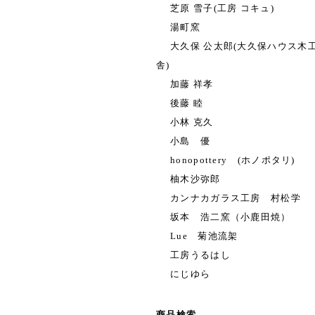
芝原 雪子(工房 コキュ)
湯町窯
大久保 公太郎(大久保ハウス木
舎)
加藤 祥孝
後藤 睦
小林 克久
小島 優
honopottery (ホノポタリ)
柚木沙弥郎
カンナカガラス工房 村松学
坂本 浩二窯（小鹿田焼）
Lue 菊池流架
工房うるはし
にじゆら
商品検索