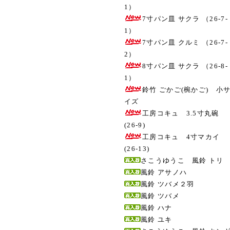
1）
7寸パン皿 サクラ （26-7-
1）
7寸パン皿 クルミ （26-7-
2）
8寸パン皿 サクラ （26-8-
1）
鈴竹 ごかご(椀かご) 小
イズ
工房コキュ 3.5寸丸碗
(26-9)
工房コキュ 4寸マカイ
(26-13)
さこうゆうこ 風鈴 トリ
風鈴 アサノハ
風鈴 ツバメ２羽
風鈴 ツバメ
風鈴 ハナ
風鈴 ユキ