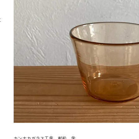
工
カンナカガラス工房 村松 学