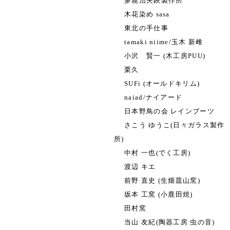
多鹿治夫鋏製作所
木花染め sasa
東北の手仕事
tamaki niime/玉木 新雌
小沢 賢一 (木工房PUU)
栗久
SUFi (オールドキリム)
naiad/ナイアード
日本野鳥の会 レインブーツ
さこう ゆうこ(日々ガラス製作
所)
中村 一也(でく工房)
渡辺 キエ
前野 直史 (生畑皿山窯)
坂本 工窯 (小鹿田焼)
田村窯
当山 友紀(陶器工房 虫の音)