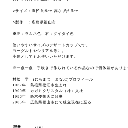
○サイズ：直径 約9cm 高さ 約6.5cm
○製作 ：広島県福山市
※左：ラムネ色、右：ダイダイ色
使いやすいサイズのデザートカップです。
ヨーグルトやシリアル等に。
小鉢としてもお使いいただけます。
※一点一点、手吹きで作られている作品なので個体差がありま
村松 学 (むらまつ まなぶ)プロフィール
1967年 島根県松江市生まれ
1990年 カガミクリスタル（株）入社
1996年 舩木倭帆氏に師事
2005年 広島県福山市にて独立現在に至る
型番
kan 01