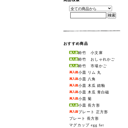
おすすめ商品
鈴竹 小文庫
鈴竹 おしゃれかご
鈴竹 市場かご
小皿 リム 丸
小皿 八角
小皿 木瓜 錆釉
小皿 木瓜 青白磁
小皿 菊
小皿 長方形
プレート 正方形
プレート 長方形
マグカップ egg fat