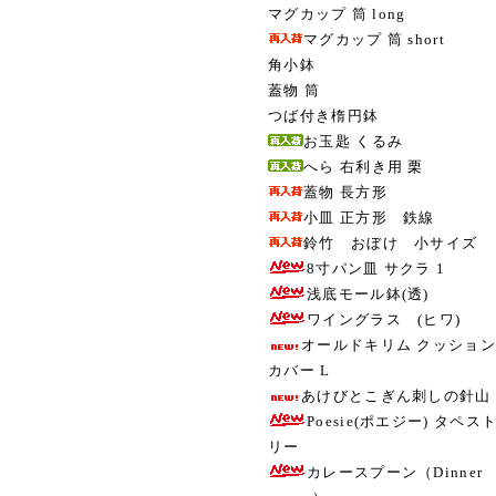
マグカップ 筒 long
マグカップ 筒 short
角小鉢
蓋物 筒
つば付き楕円鉢
お玉匙 くるみ
へら 右利き用 栗
蓋物 長方形
小皿 正方形 鉄線
鈴竹 おぼけ 小サイズ
8寸パン皿 サクラ 1
浅底モール鉢(透)
ワイングラス (ヒワ)
オールドキリム クッション
カバー L
あけびとこぎん刺しの針山
Poesie(ポエジー) タペス
リー
カレースプーン（Dinner