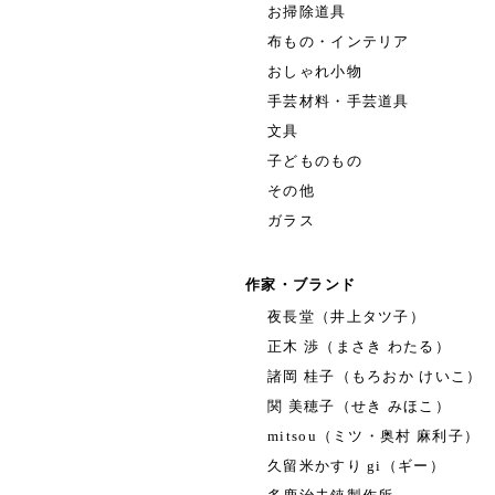
お掃除道具
布もの・インテリア
おしゃれ小物
手芸材料・手芸道具
文具
子どものもの
その他
ガラス
作家・ブランド
夜長堂（井上タツ子）
正木 渉（まさき わたる）
諸岡 桂子（もろおか けいこ）
関 美穂子（せき みほこ）
mitsou（ミツ・奥村 麻利子）
久留米かすり gi（ギー）