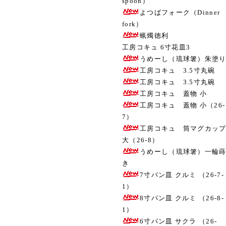
spoon）
よつばフォーク（Dinner
fork）
蝋燭徳利
工房コキュ 6寸花皿3
うめーし（琉球箸）朱塗
工房コキュ 3.5寸丸碗
工房コキュ 3.5寸丸碗
工房コキュ 蓋物 小
工房コキュ 蓋物 小（26-
7）
工房コキュ 筒マグカッ
大（26-8）
うめーし（琉球箸）一輪
き
7寸パン皿 クルミ （26-7-
1）
8寸パン皿 クルミ （26-8-
1）
6寸パン皿 サクラ （26-