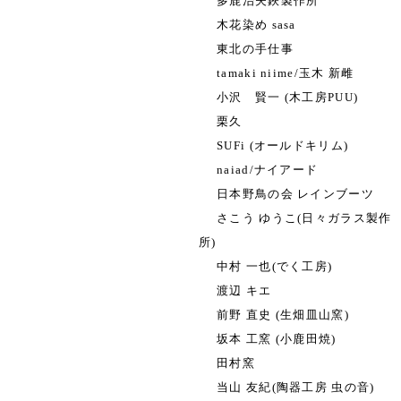
多鹿治夫鋏製作所
木花染め sasa
東北の手仕事
tamaki niime/玉木 新雌
小沢 賢一 (木工房PUU)
栗久
SUFi (オールドキリム)
naiad/ナイアード
日本野鳥の会 レインブーツ
さこう ゆうこ(日々ガラス製作
所)
中村 一也(でく工房)
渡辺 キエ
前野 直史 (生畑皿山窯)
坂本 工窯 (小鹿田焼)
田村窯
当山 友紀(陶器工房 虫の音)