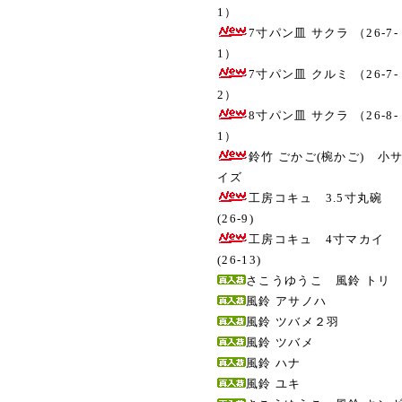
1）
7寸パン皿 サクラ （26-7-
1）
7寸パン皿 クルミ （26-7-
2）
8寸パン皿 サクラ （26-8-
1）
鈴竹 ごかご(椀かご) 小
イズ
工房コキュ 3.5寸丸碗
(26-9)
工房コキュ 4寸マカイ
(26-13)
さこうゆうこ 風鈴 トリ
風鈴 アサノハ
風鈴 ツバメ２羽
風鈴 ツバメ
風鈴 ハナ
風鈴 ユキ