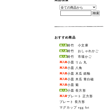
おすすめ商品
鈴竹 小文庫
鈴竹 おしゃれかご
鈴竹 市場かご
小皿 リム 丸
小皿 八角
小皿 木瓜 錆釉
小皿 木瓜 青白磁
小皿 菊
小皿 長方形
プレート 正方形
プレート 長方形
マグカップ egg fat