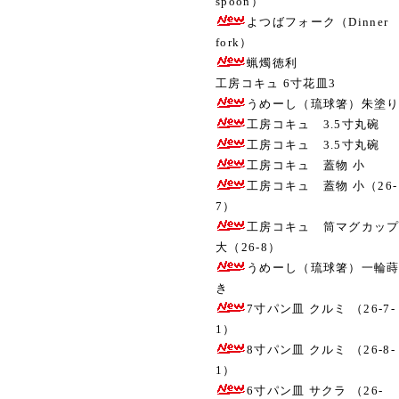
spoon）
よつばフォーク（Dinner
fork）
蝋燭徳利
工房コキュ 6寸花皿3
うめーし（琉球箸）朱塗
工房コキュ 3.5寸丸碗
工房コキュ 3.5寸丸碗
工房コキュ 蓋物 小
工房コキュ 蓋物 小（26-
7）
工房コキュ 筒マグカッ
大（26-8）
うめーし（琉球箸）一輪
き
7寸パン皿 クルミ （26-7-
1）
8寸パン皿 クルミ （26-8-
1）
6寸パン皿 サクラ （26-