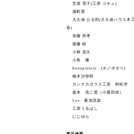
芝原 雪子(工房 コキュ)
湯町窯
大久保 公太郎(大久保ハウス木
舎)
加藤 祥孝
後藤 睦
小林 克久
小島 優
honopottery (ホノポタリ)
柚木沙弥郎
カンナカガラス工房 村松学
坂本 浩二窯（小鹿田焼）
Lue 菊池流架
工房うるはし
にじゆら
商品検索