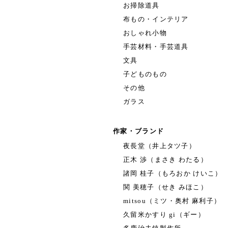
お掃除道具
布もの・インテリア
おしゃれ小物
手芸材料・手芸道具
文具
子どものもの
その他
ガラス
作家・ブランド
夜長堂（井上タツ子）
正木 渉（まさき わたる）
諸岡 桂子（もろおか けいこ）
関 美穂子（せき みほこ）
mitsou（ミツ・奥村 麻利子）
久留米かすり gi（ギー）