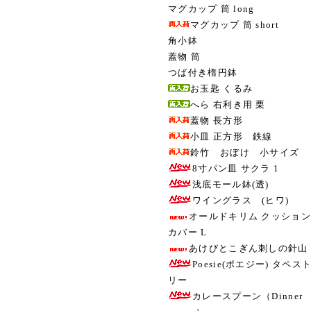
マグカップ 筒 long
マグカップ 筒 short
角小鉢
蓋物 筒
つば付き楕円鉢
お玉匙 くるみ
へら 右利き用 栗
蓋物 長方形
小皿 正方形 鉄線
鈴竹 おぼけ 小サイズ
8寸パン皿 サクラ 1
浅底モール鉢(透)
ワイングラス (ヒワ)
オールドキリム クッション
カバー L
あけびとこぎん刺しの針山
Poesie(ポエジー) タペス
リー
カレースプーン（Dinner