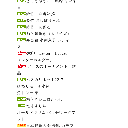
さこうゆうこ 風鈴 キンギ
ョ
鈴竹 弁当箱(角)
鈴竹 おしぼり入れ
鈴竹 丸ざる
わら鍋敷き（大サイズ）
弁当箱 小判入子 レディー
ス
木印 Letter Holder
（レターホルダー）
ガラスのオーナメント 結
晶
ムスカリポット22-7
ひねりモール小鉢
角トレー 栗
柄付きシュロたわし
七寸すり鉢
オールドキリム パッチワークマ
ット
日本野鳥の会 長靴 カモフ