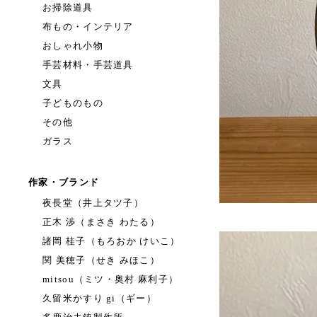
お掃除道具
布もの・インテリア
おしゃれ小物
手芸材料・手芸道具
文具
子どものもの
その他
ガラス
作家・ブランド
夜長堂（井上タツ子）
正木 渉（まさき わたる）
諸岡 桂子（もろおか けいこ）
関 美穂子（せき みほこ）
mitsou（ミツ・奥村 麻利子）
久留米かすり gi（ギー）