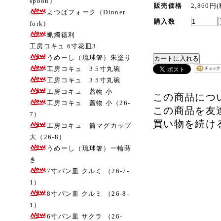
spoon）
販売価格
2,860円
よつばフォーク（Dinner
購入数
fork）
蝋燭徳利
工房コキュ 6寸花皿3
うめーし（琉球箸）朱塗り
工房コキュ 3.5寸丸碗
工房コキュ 3.5寸丸碗
工房コキュ 蓋物 小
この商品につ
工房コキュ 蓋物 小（26-
この商品を友
7）
買い物を続け
工房コキュ 筒マグカップ
大（26-8）
うめーし（琉球箸）一輪蒔
き
7寸パン皿 クルミ （26-7-
1）
8寸パン皿 クルミ （26-8-
1）
6寸パン皿 サクラ （26-