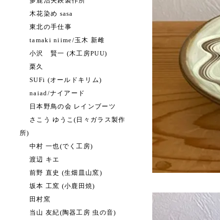
多鹿治夫鋏製作所
木花染め sasa
東北の手仕事
tamaki niime/玉木 新雌
小沢 賢一 (木工房PUU)
栗久
SUFi (オールドキリム)
naiad/ナイアード
日本野鳥の会 レインブーツ
さこう ゆうこ(日々ガラス製作
所)
中村 一也(でく工房)
渡辺 キエ
前野 直史 (生畑皿山窯)
坂本 工窯 (小鹿田焼)
田村窯
当山 友紀(陶器工房 虫の音)