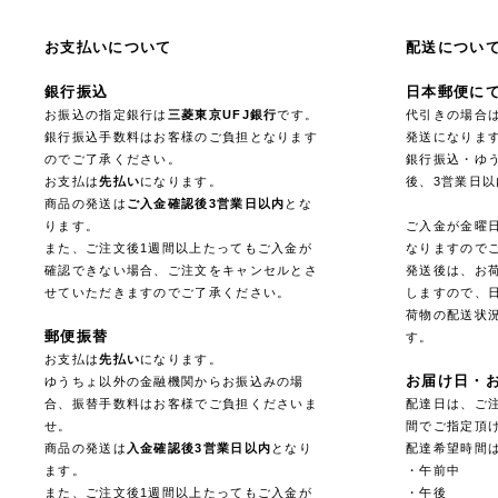
お支払いについて
配送につい
銀行振込
日本郵便に
お振込の指定銀行は
三菱東京UFJ銀行
です。
代引きの場合
銀行振込手数料はお客様のご負担となります
発送になりま
のでご了承ください。
銀行振込・ゆ
お支払は
先払い
になります。
後、3営業日
商品の発送は
ご入金確認後3営業日以内
とな
ります。
ご入金が金曜
また、ご注文後1週間以上たってもご入金が
なりますので
確認できない場合、ご注文をキャンセルとさ
発送後は、お
せていただきますのでご了承ください。
しますので、
荷物の配送状
郵便振替
す。
お支払は
先払い
になります。
お届け日・
ゆうちょ以外の金融機関からお振込みの場
合、振替手数料はお客様でご負担くださいま
配達日は、ご注
せ。
間でご指定頂
商品の発送は
入金確認後3営業日以内
となり
配達希望時間
ます。
・午前中
また、ご注文後1週間以上たってもご入金が
・午後