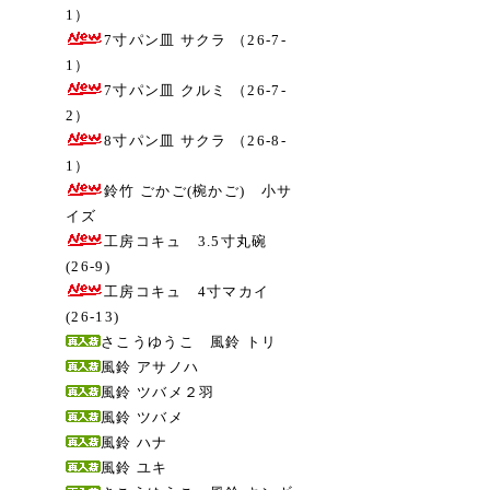
1）
7寸パン皿 サクラ （26-7-
1）
7寸パン皿 クルミ （26-7-
2）
8寸パン皿 サクラ （26-8-
1）
鈴竹 ごかご(椀かご) 小サ
イズ
工房コキュ 3.5寸丸碗
(26-9)
工房コキュ 4寸マカイ
(26-13)
さこうゆうこ 風鈴 トリ
風鈴 アサノハ
風鈴 ツバメ２羽
風鈴 ツバメ
風鈴 ハナ
風鈴 ユキ