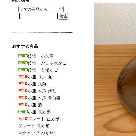
おすすめ商品
鈴竹 小文庫
鈴竹 おしゃれかご
鈴竹 市場かご
小皿 リム 丸
小皿 八角
小皿 木瓜 錆釉
小皿 木瓜 青白磁
小皿 菊
小皿 長方形
プレート 正方形
プレート 長方形
マグカップ egg fat