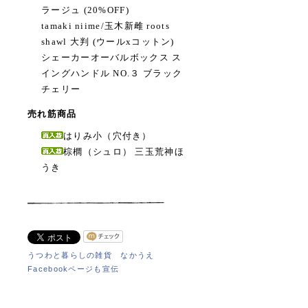
ラージュ (20%OFF)
tamaki niime/玉木新雌 roots
shawl 大判 (ウールxコットン)
シェーカーオーバルボックス ス
イングハンドル NO.３ ブラック
チェリー
売れ筋商品
はりみ小（穴付き）
棕櫚（シュロ） 三玉荒神ほ
うき
うつわと暮らしの雑貨 なかうえ
Facebookページも宣伝