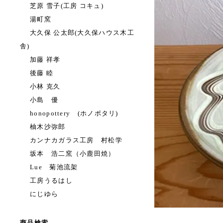
芝原 雪子(工房 コキュ)
湯町窯
大久保 公太郎(大久保ハウス木工
舎)
加藤 祥孝
後藤 睦
小林 克久
小島 優
honopottery (ホノポタリ)
柚木沙弥郎
カンナカガラス工房 村松学
坂本 浩二窯（小鹿田焼）
Lue 菊池流架
工房うるはし
にじゆら
商品検索