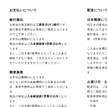
お支払いについて
配送につい
銀行振込
日本郵便に
お振込の指定銀行は
三菱東京UFJ銀行
です。
代引きの場合
銀行振込手数料はお客様のご負担となります
発送になりま
のでご了承ください。
銀行振込・ゆ
お支払は
先払い
になります。
後、3営業日
商品の発送は
ご入金確認後3営業日以内
とな
ります。
ご入金が金曜
また、ご注文後1週間以上たってもご入金が
なりますので
確認できない場合、ご注文をキャンセルとさ
発送後は、お
せていただきますのでご了承ください。
しますので、
荷物の配送状
郵便振替
す。
お支払は
先払い
になります。
お届け日・
ゆうちょ以外の金融機関からお振込みの場
合、振替手数料はお客様でご負担くださいま
配達日は、ご注
せ。
間でご指定頂
商品の発送は
入金確認後3営業日以内
となり
配達希望時間
ます。
・午前中
また、ご注文後1週間以上たってもご入金が
・午後