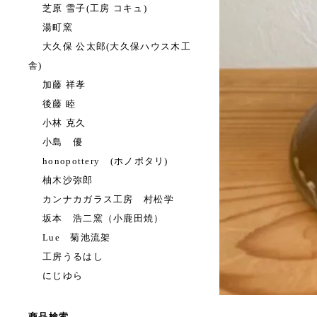
芝原 雪子(工房 コキュ)
湯町窯
大久保 公太郎(大久保ハウス木工
舎)
加藤 祥孝
後藤 睦
小林 克久
小島 優
honopottery (ホノポタリ)
柚木沙弥郎
カンナカガラス工房 村松学
坂本 浩二窯（小鹿田焼）
Lue 菊池流架
工房うるはし
にじゆら
商品検索