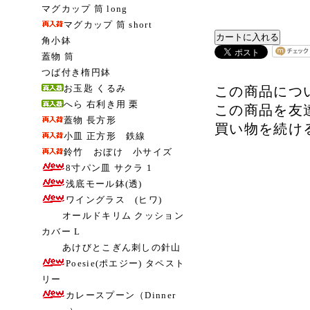
マグカップ 筒 long
マグカップ 筒 short
角小鉢
蓋物 筒
つば付き楕円鉢
お玉匙 くるみ
この商品につ
へら 右利き用 栗
この商品を友
蓋物 長方形
買い物を続け
小皿 正方形 鉄線
鈴竹 おぼけ 小サイズ
8寸パン皿 サクラ 1
浅底モール鉢(透)
ワイングラス (ヒワ)
オールドキリム クッション
カバー L
あけびとこぎん刺しの針山
Poesie(ポエジー) タペスト
リー
カレースプーン（Dinner