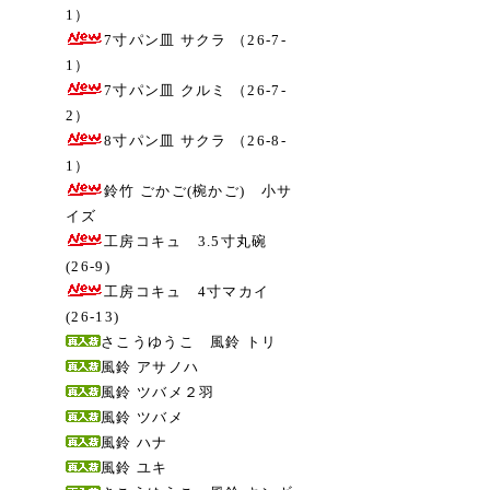
1）
7寸パン皿 サクラ （26-7-
1）
7寸パン皿 クルミ （26-7-
2）
8寸パン皿 サクラ （26-8-
1）
鈴竹 ごかご(椀かご) 小サ
イズ
工房コキュ 3.5寸丸碗
(26-9)
工房コキュ 4寸マカイ
(26-13)
さこうゆうこ 風鈴 トリ
風鈴 アサノハ
風鈴 ツバメ２羽
風鈴 ツバメ
風鈴 ハナ
風鈴 ユキ