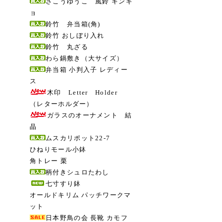
さこうゆうこ 風鈴 キンギ
ョ
鈴竹 弁当箱(角)
鈴竹 おしぼり入れ
鈴竹 丸ざる
わら鍋敷き（大サイズ）
弁当箱 小判入子 レディー
ス
木印 Letter Holder
（レターホルダー）
ガラスのオーナメント 結
晶
ムスカリポット22-7
ひねりモール小鉢
角トレー 栗
柄付きシュロたわし
七寸すり鉢
オールドキリム パッチワークマ
ット
日本野鳥の会 長靴 カモフ