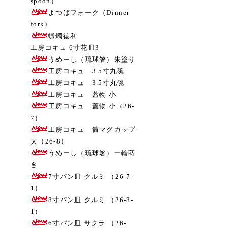
spoon）
よつばフォーク（Dinner
fork）
蝋燭徳利
工房コキュ 6寸花皿3
うめーし（琉球箸）朱塗り
工房コキュ 3.5寸丸碗
工房コキュ 3.5寸丸碗
工房コキュ 蓋物 小
工房コキュ 蓋物 小（26-
7）
工房コキュ 筒マグカップ
大（26-8）
うめーし（琉球箸）一輪蒔
き
7寸パン皿 クルミ （26-7-
1）
8寸パン皿 クルミ （26-8-
1）
6寸パン皿 サクラ （26-