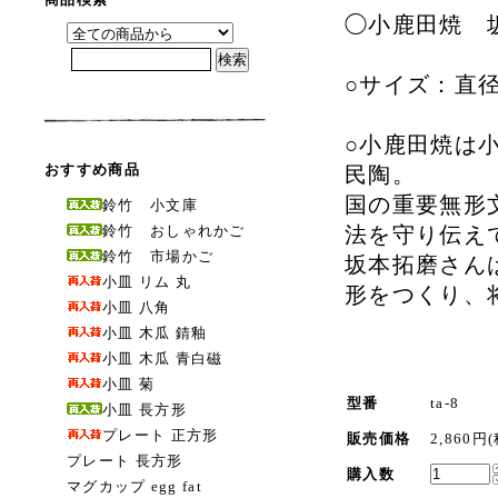
◯小鹿田焼 
○サイズ：直径 
○小鹿田焼は
おすすめ商品
民陶。
国の重要無形
鈴竹 小文庫
鈴竹 おしゃれかご
法を守り伝え
鈴竹 市場かご
坂本拓磨さん
小皿 リム 丸
形をつくり、
小皿 八角
小皿 木瓜 錆釉
小皿 木瓜 青白磁
小皿 菊
型番
ta-8
小皿 長方形
プレート 正方形
販売価格
2,860円
プレート 長方形
購入数
マグカップ egg fat