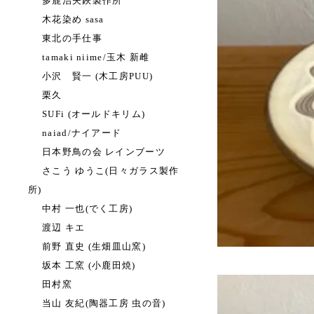
多鹿治夫鋏製作所
木花染め sasa
東北の手仕事
tamaki niime/玉木 新雌
小沢 賢一 (木工房PUU)
栗久
SUFi (オールドキリム)
naiad/ナイアード
日本野鳥の会 レインブーツ
さこう ゆうこ(日々ガラス製作
所)
中村 一也(でく工房)
渡辺 キエ
前野 直史 (生畑皿山窯)
坂本 工窯 (小鹿田焼)
田村窯
当山 友紀(陶器工房 虫の音)