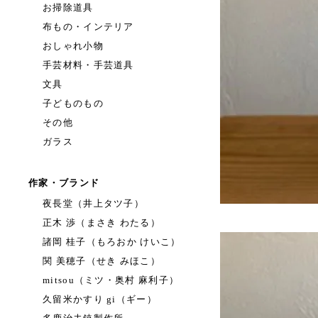
お掃除道具
布もの・インテリア
おしゃれ小物
手芸材料・手芸道具
文具
子どものもの
その他
ガラス
作家・ブランド
夜長堂（井上タツ子）
正木 渉（まさき わたる）
諸岡 桂子（もろおか けいこ）
関 美穂子（せき みほこ）
mitsou（ミツ・奥村 麻利子）
久留米かすり gi（ギー）