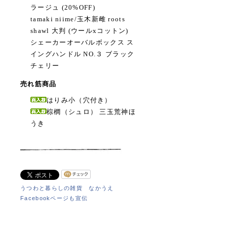
ラージュ (20%OFF)
tamaki niime/玉木新雌 roots
shawl 大判 (ウールxコットン)
シェーカーオーバルボックス ス
イングハンドル NO.３ ブラック
チェリー
売れ筋商品
はりみ小（穴付き）
棕櫚（シュロ） 三玉荒神ほ
うき
うつわと暮らしの雑貨 なかうえ
Facebookページも宣伝