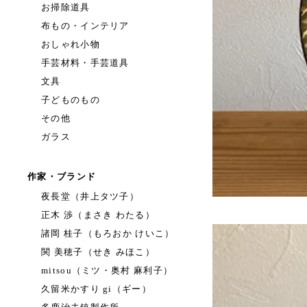
お掃除道具
布もの・インテリア
おしゃれ小物
手芸材料・手芸道具
文具
子どものもの
その他
ガラス
作家・ブランド
夜長堂（井上タツ子）
正木 渉（まさき わたる）
諸岡 桂子（もろおか けいこ）
関 美穂子（せき みほこ）
mitsou（ミツ・奥村 麻利子）
久留米かすり gi（ギー）