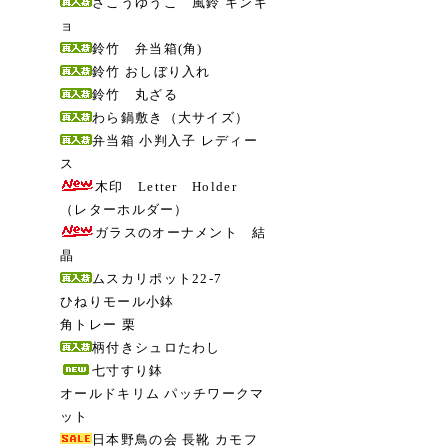
さこうゆうこ 風鈴 キンギ
ョ
鈴竹 弁当箱(角)
鈴竹 おしぼり入れ
鈴竹 丸ざる
わら鍋敷き（大サイズ）
弁当箱 小判入子 レディー
ス
木印 Letter Holder
（レターホルダー）
ガラスのオーナメント 結
晶
ムスカリポット22-7
ひねりモール小鉢
角トレー 栗
柄付きシュロたわし
七寸すり鉢
オールドキリム パッチワークマ
ット
日本野鳥の会 長靴 カモフ