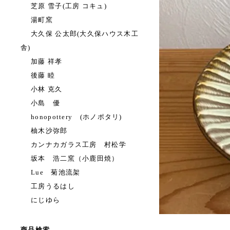
芝原 雪子(工房 コキュ)
湯町窯
大久保 公太郎(大久保ハウス木工
舎)
加藤 祥孝
後藤 睦
小林 克久
小島 優
honopottery (ホノポタリ)
柚木沙弥郎
カンナカガラス工房 村松学
坂本 浩二窯（小鹿田焼）
Lue 菊池流架
工房うるはし
にじゆら
商品検索