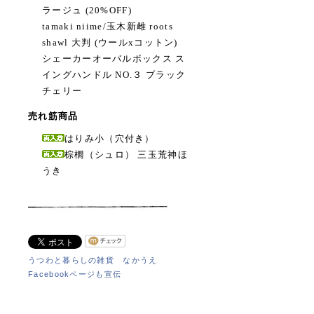
ラージュ (20%OFF)
tamaki niime/玉木新雌 roots
shawl 大判 (ウールxコットン)
シェーカーオーバルボックス ス
イングハンドル NO.３ ブラック
チェリー
売れ筋商品
はりみ小（穴付き）
棕櫚（シュロ） 三玉荒神ほ
うき
うつわと暮らしの雑貨 なかうえ
Facebookページも宣伝