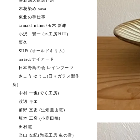
多鹿治夫鋏製作所
木花染め sasa
東北の手仕事
tamaki niime/玉木 新雌
小沢 賢一 (木工房PUU)
栗久
SUFi (オールドキリム)
naiad/ナイアード
日本野鳥の会 レインブーツ
さこう ゆうこ(日々ガラス製作
所)
中村 一也(でく工房)
渡辺 キエ
前野 直史 (生畑皿山窯)
坂本 工窯 (小鹿田焼)
田村窯
当山 友紀(陶器工房 虫の音)