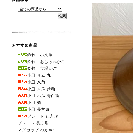
おすすめ商品
鈴竹 小文庫
鈴竹 おしゃれかご
鈴竹 市場かご
小皿 リム 丸
小皿 八角
小皿 木瓜 錆釉
小皿 木瓜 青白磁
小皿 菊
小皿 長方形
プレート 正方形
プレート 長方形
マグカップ egg fat