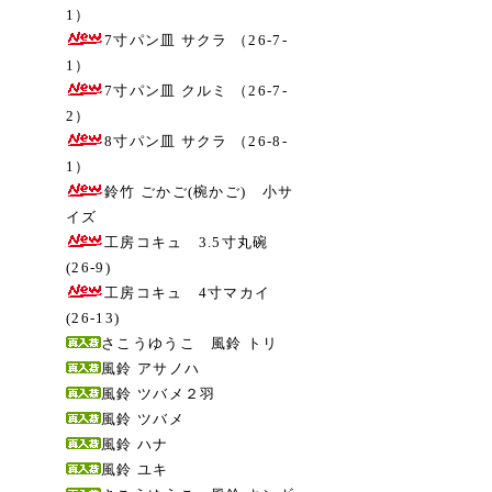
1）
7寸パン皿 サクラ （26-7-
1）
7寸パン皿 クルミ （26-7-
2）
8寸パン皿 サクラ （26-8-
1）
鈴竹 ごかご(椀かご) 小サ
イズ
工房コキュ 3.5寸丸碗
(26-9)
工房コキュ 4寸マカイ
(26-13)
さこうゆうこ 風鈴 トリ
風鈴 アサノハ
風鈴 ツバメ２羽
風鈴 ツバメ
風鈴 ハナ
風鈴 ユキ