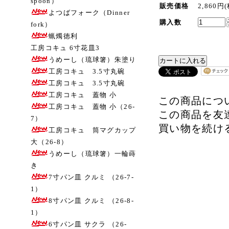
spoon）
販売価格
2,860円
よつばフォーク（Dinner
購入数
fork）
蝋燭徳利
工房コキュ 6寸花皿3
うめーし（琉球箸）朱塗り
工房コキュ 3.5寸丸碗
工房コキュ 3.5寸丸碗
工房コキュ 蓋物 小
この商品につ
工房コキュ 蓋物 小（26-
この商品を友
7）
買い物を続け
工房コキュ 筒マグカップ
大（26-8）
うめーし（琉球箸）一輪蒔
き
7寸パン皿 クルミ （26-7-
1）
8寸パン皿 クルミ （26-8-
1）
6寸パン皿 サクラ （26-