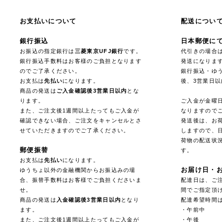
お支払いについて
配送につい
銀行振込
日本郵便に
お振込の指定銀行は
三菱東京UFJ銀行
です。
代引きの場合
銀行振込手数料はお客様のご負担となります
発送になりま
のでご了承ください。
銀行振込・ゆ
お支払は
先払い
になります。
後、3営業日
商品の発送は
ご入金確認後3営業日以内
とな
ります。
ご入金が金曜
また、ご注文後1週間以上たってもご入金が
なりますので
確認できない場合、ご注文をキャンセルとさ
発送後は、お
せていただきますのでご了承ください。
しますので、
荷物の配送状
郵便振替
す。
お支払は
先払い
になります。
お届け日・
ゆうちょ以外の金融機関からお振込みの場
合、振替手数料はお客様でご負担くださいま
配達日は、ご注
せ。
間でご指定頂
商品の発送は
入金確認後3営業日以内
となり
配達希望時間
ます。
・午前中
また、ご注文後1週間以上たってもご入金が
・午後