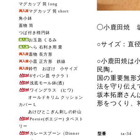
マグカップ 筒 long
マグカップ 筒 short
角小鉢
蓋物 筒
◯小鹿田焼 
つば付き楕円鉢
お玉匙 くるみ
○サイズ：直径 
へら 右利き用 栗
蓋物 長方形
○小鹿田焼は
小皿 正方形 鉄線
民陶。
鈴竹 おぼけ 小サイズ
8寸パン皿 サクラ 1
国の重要無形
浅底モール鉢(透)
法を守り伝え
ワイングラス (ヒワ)
坂本拓磨さん
オールドキリム クッション
形をつくり、
カバー L
あけびとこぎん刺しの針山
Poesie(ポエジー) タペスト
リー
カレースプーン（Dinner
型番
ta-34