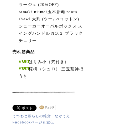
ラージュ (20%OFF)
tamaki niime/玉木新雌 roots
shawl 大判 (ウールxコットン)
シェーカーオーバルボックス ス
イングハンドル NO.３ ブラック
チェリー
売れ筋商品
はりみ小（穴付き）
棕櫚（シュロ） 三玉荒神ほ
うき
うつわと暮らしの雑貨 なかうえ
Facebookページも宣伝