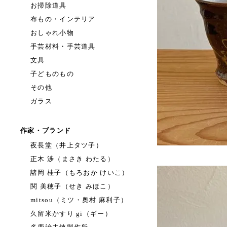
お掃除道具
布もの・インテリア
おしゃれ小物
手芸材料・手芸道具
文具
子どものもの
その他
ガラス
作家・ブランド
夜長堂（井上タツ子）
正木 渉（まさき わたる）
諸岡 桂子（もろおか けいこ）
関 美穂子（せき みほこ）
mitsou（ミツ・奥村 麻利子）
久留米かすり gi（ギー）