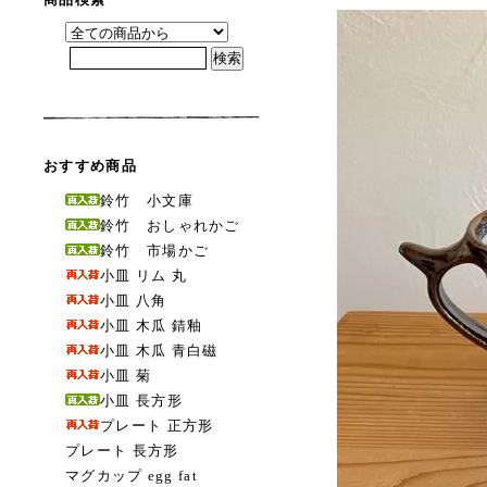
おすすめ商品
鈴竹 小文庫
鈴竹 おしゃれかご
鈴竹 市場かご
小皿 リム 丸
小皿 八角
小皿 木瓜 錆釉
小皿 木瓜 青白磁
小皿 菊
小皿 長方形
プレート 正方形
プレート 長方形
マグカップ egg fat