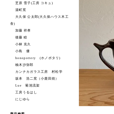
芝原 雪子(工房 コキュ)
湯町窯
大久保 公太郎(大久保ハウス木工
舎)
加藤 祥孝
後藤 睦
小林 克久
小島 優
honopottery (ホノポタリ)
柚木沙弥郎
カンナカガラス工房 村松学
坂本 浩二窯（小鹿田焼）
Lue 菊池流架
工房うるはし
にじゆら
商品検索