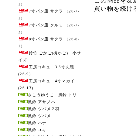
この商品を友
1）
買い物を続け
7寸パン皿 サクラ （26-7-
1）
7寸パン皿 クルミ （26-7-
2）
8寸パン皿 サクラ （26-8-
1）
鈴竹 ごかご(椀かご) 小サ
イズ
工房コキュ 3.5寸丸碗
(26-9)
工房コキュ 4寸マカイ
(26-13)
さこうゆうこ 風鈴 トリ
風鈴 アサノハ
風鈴 ツバメ２羽
風鈴 ツバメ
風鈴 ハナ
風鈴 ユキ