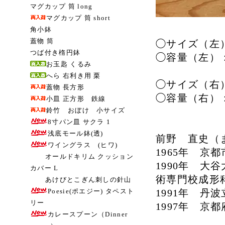
マグカップ 筒 long
マグカップ 筒 short
角小鉢
蓋物 筒
◯サイズ（左）
つば付き楕円鉢
◯容量（左）：
お玉匙 くるみ
へら 右利き用 栗
◯サイズ（右）
蓋物 長方形
◯容量（右）：
小皿 正方形 鉄線
鈴竹 おぼけ 小サイズ
8寸パン皿 サクラ 1
浅底モール鉢(透)
前野 直史（
ワイングラス (ヒワ)
1965年 京
オールドキリム クッション
1990年 
カバー L
術専門校成形
あけびとこぎん刺しの針山
Poesie(ポエジー) タペスト
1991年 
リー
1997年 京
カレースプーン（Dinner