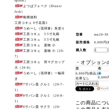
spoon）
よつばフォーク（Dinner
fork）
蝋燭徳利
工房コキュ 6寸花皿3
うめーし（琉球箸）朱塗り
工房コキュ 3.5寸丸碗
型番
mn24-39
工房コキュ 3.5寸丸碗
販売価格
6,600円
工房コキュ 蓋物 小
購入数
工房コキュ 蓋物 小（26-
7）
・
オプション
工房コキュ 筒マグカップ
大（26-8）
左
右
うめーし（琉球箸）一輪蒔
6,600円(税込)
6,60
在庫なし
き
7寸パン皿 クルミ （26-7-
1）
8寸パン皿 クルミ （26-8-
1）
この商品につ
6寸パン皿 サクラ （26-