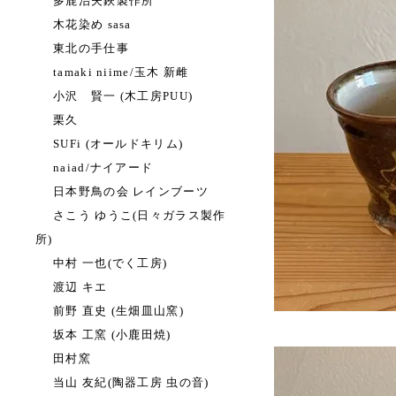
多鹿治夫鋏製作所
木花染め sasa
東北の手仕事
tamaki niime/玉木 新雌
小沢 賢一 (木工房PUU)
栗久
SUFi (オールドキリム)
naiad/ナイアード
日本野鳥の会 レインブーツ
さこう ゆうこ(日々ガラス製作
所)
中村 一也(でく工房)
渡辺 キエ
前野 直史 (生畑皿山窯)
坂本 工窯 (小鹿田焼)
田村窯
当山 友紀(陶器工房 虫の音)