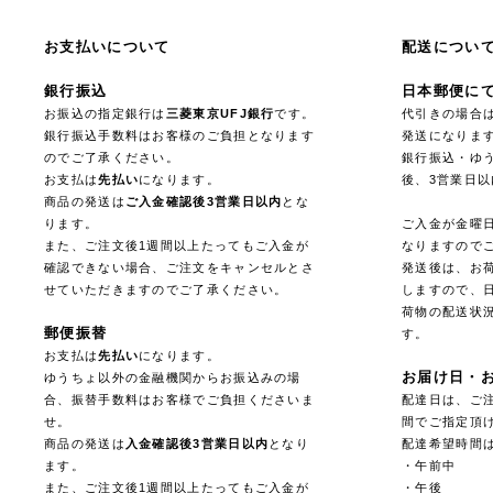
お支払いについて
配送につい
銀行振込
日本郵便に
お振込の指定銀行は
三菱東京UFJ銀行
です。
代引きの場合
銀行振込手数料はお客様のご負担となります
発送になりま
のでご了承ください。
銀行振込・ゆ
お支払は
先払い
になります。
後、3営業日
商品の発送は
ご入金確認後3営業日以内
とな
ります。
ご入金が金曜
また、ご注文後1週間以上たってもご入金が
なりますので
確認できない場合、ご注文をキャンセルとさ
発送後は、お
せていただきますのでご了承ください。
しますので、
荷物の配送状
郵便振替
す。
お支払は
先払い
になります。
お届け日・
ゆうちょ以外の金融機関からお振込みの場
合、振替手数料はお客様でご負担くださいま
配達日は、ご注
せ。
間でご指定頂
商品の発送は
入金確認後3営業日以内
となり
配達希望時間
ます。
・午前中
また、ご注文後1週間以上たってもご入金が
・午後