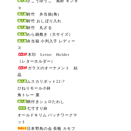
さこうゆうこ 風鈴 キンギ
ョ
鈴竹 弁当箱(角)
鈴竹 おしぼり入れ
鈴竹 丸ざる
わら鍋敷き（大サイズ）
弁当箱 小判入子 レディー
ス
木印 Letter Holder
（レターホルダー）
ガラスのオーナメント 結
晶
ムスカリポット22-7
ひねりモール小鉢
角トレー 栗
柄付きシュロたわし
七寸すり鉢
オールドキリム パッチワークマ
ット
日本野鳥の会 長靴 カモフ