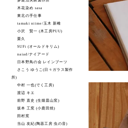
多鹿治夫鋏製作所
木花染め sasa
東北の手仕事
tamaki niime/玉木 新雌
小沢 賢一 (木工房PUU)
栗久
SUFi (オールドキリム)
naiad/ナイアード
日本野鳥の会 レインブーツ
さこう ゆうこ(日々ガラス製作
所)
中村 一也(でく工房)
渡辺 キエ
前野 直史 (生畑皿山窯)
坂本 工窯 (小鹿田焼)
田村窯
当山 友紀(陶器工房 虫の音)