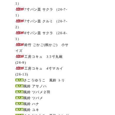
1）
7寸パン皿 サクラ （26-7-
1）
7寸パン皿 クルミ （26-7-
2）
8寸パン皿 サクラ （26-8-
1）
鈴竹 ごかご(椀かご) 小サ
イズ
工房コキュ 3.5寸丸碗
(26-9)
工房コキュ 4寸マカイ
(26-13)
さこうゆうこ 風鈴 トリ
風鈴 アサノハ
風鈴 ツバメ２羽
風鈴 ツバメ
風鈴 ハナ
風鈴 ユキ