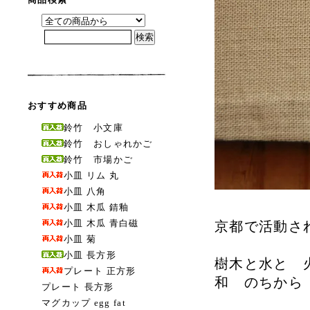
おすすめ商品
鈴竹 小文庫
鈴竹 おしゃれかご
鈴竹 市場かご
小皿 リム 丸
小皿 八角
小皿 木瓜 錆釉
小皿 木瓜 青白磁
京都で活動され
小皿 菊
小皿 長方形
樹木と水と 
プレート 正方形
和 のちから
プレート 長方形
マグカップ egg fat