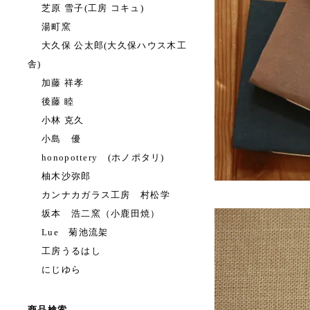
芝原 雪子(工房 コキュ)
湯町窯
大久保 公太郎(大久保ハウス木工
舎)
加藤 祥孝
後藤 睦
小林 克久
小島 優
honopottery (ホノポタリ)
柚木沙弥郎
カンナカガラス工房 村松学
坂本 浩二窯（小鹿田焼）
Lue 菊池流架
工房うるはし
にじゆら
商品検索