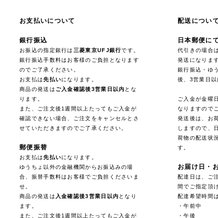
お支払いについて
配送につい
銀行振込
日本郵便に
お振込の指定銀行は
三菱東京UFJ銀行
です。
代引きの場合
銀行振込手数料はお客様のご負担となります
発送になりま
のでご了承ください。
銀行振込・ゆ
お支払は
先払い
になります。
後、3営業日
商品の発送は
ご入金確認後3営業日以内
とな
ります。
ご入金が金曜
また、ご注文後1週間以上たってもご入金が
なりますので
確認できない場合、ご注文をキャンセルとさ
発送後は、お
せていただきますのでご了承ください。
しますので、
荷物の配送状
郵便振替
す。
お支払は
先払い
になります。
お届け日・
ゆうちょ以外の金融機関からお振込みの場
合、振替手数料はお客様でご負担くださいま
配達日は、ご注
せ。
間でご指定頂
商品の発送は
入金確認後3営業日以内
となり
配達希望時間
ます。
・午前中
また、ご注文後1週間以上たってもご入金が
・午後