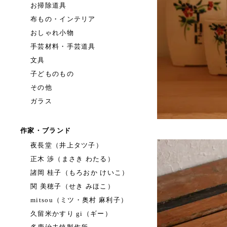
お掃除道具
布もの・インテリア
おしゃれ小物
手芸材料・手芸道具
文具
子どものもの
その他
ガラス
作家・ブランド
夜長堂（井上タツ子）
正木 渉（まさき わたる）
諸岡 桂子（もろおか けいこ）
関 美穂子（せき みほこ）
mitsou（ミツ・奥村 麻利子）
久留米かすり gi（ギー）