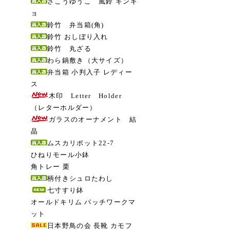
さこうゆうこ 風鈴 キンギ
ョ
鈴竹 弁当箱(角)
鈴竹 おしぼり入れ
鈴竹 丸ざる
わら鍋敷き（大サイズ）
弁当箱 小判入子 レディー
ス
木印 Letter Holder
（レターホルダー）
ガラスのオーナメント 結
晶
ムスカリポット22-7
ひねりモール小鉢
角トレー 栗
柄付きシュロたわし
七寸すり鉢
オールドキリム パッチワークマ
ット
日本野鳥の会 長靴 カモフ