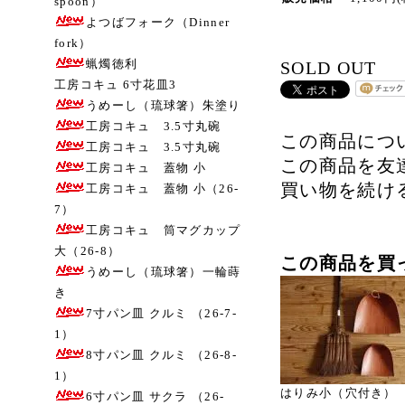
spoon）
よつばフォーク（Dinner
fork）
蝋燭徳利
SOLD OUT
工房コキュ 6寸花皿3
うめーし（琉球箸）朱塗り
工房コキュ 3.5寸丸碗
この商品につ
工房コキュ 3.5寸丸碗
この商品を友
工房コキュ 蓋物 小
買い物を続け
工房コキュ 蓋物 小（26-
7）
工房コキュ 筒マグカップ
大（26-8）
この商品を買
うめーし（琉球箸）一輪蒔
き
7寸パン皿 クルミ （26-7-
1）
8寸パン皿 クルミ （26-8-
1）
はりみ小（穴付き）
6寸パン皿 サクラ （26-