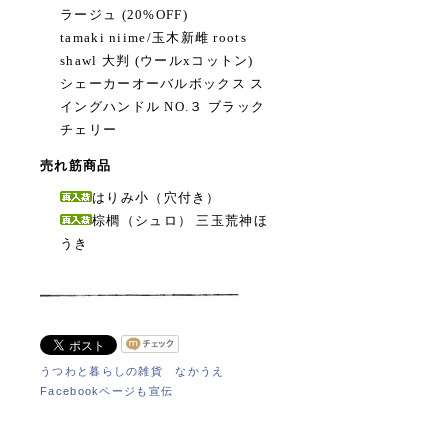
ラージュ (20%OFF)
tamaki niime/玉木新雌 roots
shawl 大判 (ウールxコットン)
シェーカーオーバルボックス ス
イングハンドル NO.３ ブラック
チェリー
売れ筋商品
はりみ小（穴付き）
棕櫚（シュロ） 三玉荒神ほ
うき
うつわと暮らしの雑貨 なかうえ
Facebookページも宣伝