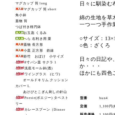
日々に馴染む
マグカップ 筒 long
マグカップ 筒 short
角小鉢
綿の生地を草
蓋物 筒
一つ一つ手作
つば付き楕円鉢
お玉匙 くるみ
○サイズ：13×
へら 右利き用 栗
○色：ざくろ
蓋物 長方形
小皿 正方形 鉄線
鈴竹 おぼけ 小サイズ
日々の日記や
8寸パン皿 サクラ 1
か・・・
浅底モール鉢(透)
ほかにも四色
ワイングラス (ヒワ)
オールドキリム クッション
カバー L
あけびとこぎん刺しの針山
Poesie(ポエジー) タペスト
型番
bun4
リー
定価
1,100円
カレースプーン（Dinner
販売価格
1,100円