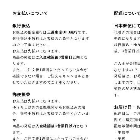
お支払いについて
配送につい
銀行振込
日本郵便に
お振込の指定銀行は
三菱東京UFJ銀行
です。
代引きの場合
銀行振込手数料はお客様のご負担となります
発送になりま
のでご了承ください。
銀行振込・ゆ
お支払は
先払い
になります。
後、3営業日
商品の発送は
ご入金確認後3営業日以内
とな
ります。
ご入金が金曜
また、ご注文後1週間以上たってもご入金が
なりますので
確認できない場合、ご注文をキャンセルとさ
発送後は、お
せていただきますのでご了承ください。
しますので、
荷物の配送状
郵便振替
す。
お支払は
先払い
になります。
お届け日・
ゆうちょ以外の金融機関からお振込みの場
合、振替手数料はお客様でご負担くださいま
配達日は、ご注
せ。
間でご指定頂
商品の発送は
入金確認後3営業日以内
となり
配達希望時間
ます。
・午前中
また、ご注文後1週間以上たってもご入金が
・午後