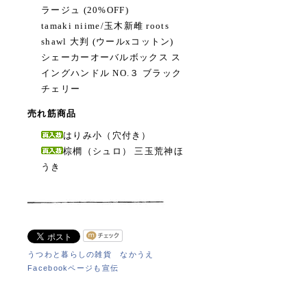
ラージュ (20%OFF)
tamaki niime/玉木新雌 roots
shawl 大判 (ウールxコットン)
シェーカーオーバルボックス ス
イングハンドル NO.３ ブラック
チェリー
売れ筋商品
はりみ小（穴付き）
棕櫚（シュロ） 三玉荒神ほ
うき
うつわと暮らしの雑貨 なかうえ
Facebookページも宣伝