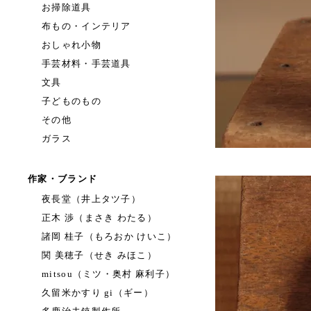
お掃除道具
布もの・インテリア
おしゃれ小物
手芸材料・手芸道具
文具
子どものもの
その他
ガラス
作家・ブランド
夜長堂（井上タツ子）
正木 渉（まさき わたる）
諸岡 桂子（もろおか けいこ）
関 美穂子（せき みほこ）
mitsou（ミツ・奥村 麻利子）
久留米かすり gi（ギー）