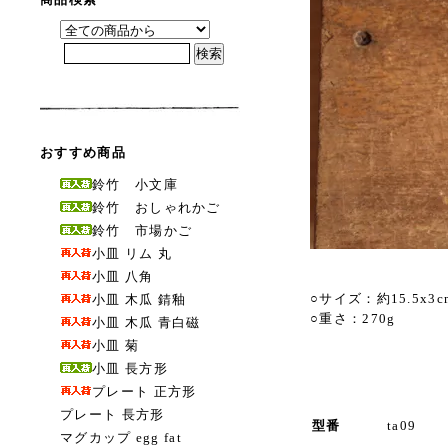
おすすめ商品
鈴竹 小文庫
鈴竹 おしゃれかご
鈴竹 市場かご
小皿 リム 丸
小皿 八角
○サイズ：約15.5x3c
小皿 木瓜 錆釉
○重さ：270g
小皿 木瓜 青白磁
小皿 菊
小皿 長方形
プレート 正方形
プレート 長方形
型番
ta09
マグカップ egg fat