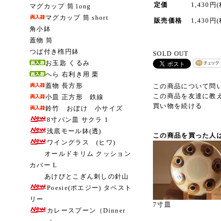
定価
1,430円
マグカップ 筒 long
マグカップ 筒 short
販売価格
1,430円
角小鉢
蓋物 筒
つば付き楕円鉢
SOLD OUT
お玉匙 くるみ
へら 右利き用 栗
蓋物 長方形
この商品について問
この商品を友達に教
小皿 正方形 鉄線
買い物を続ける
鈴竹 おぼけ 小サイズ
8寸パン皿 サクラ 1
浅底モール鉢(透)
この商品を買った人
ワイングラス (ヒワ)
オールドキリム クッション
カバー L
あけびとこぎん刺しの針山
Poesie(ポエジー) タペスト
リー
7寸皿
カレースプーン（Dinner