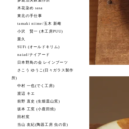
多鹿治夫鋏製作所
木花染め sasa
東北の手仕事
tamaki niime/玉木 新雌
小沢 賢一 (木工房PUU)
栗久
SUFi (オールドキリム)
naiad/ナイアード
日本野鳥の会 レインブーツ
さこう ゆうこ(日々ガラス製作
所)
中村 一也(でく工房)
渡辺 キエ
前野 直史 (生畑皿山窯)
坂本 工窯 (小鹿田焼)
田村窯
当山 友紀(陶器工房 虫の音)