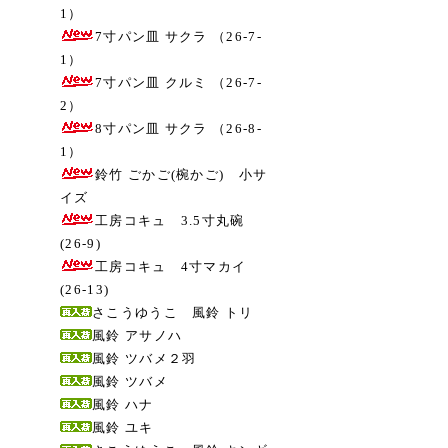
1）
7寸パン皿 サクラ （26-7-
1）
7寸パン皿 クルミ （26-7-
2）
8寸パン皿 サクラ （26-8-
1）
鈴竹 ごかご(椀かご) 小サ
イズ
工房コキュ 3.5寸丸碗
(26-9)
工房コキュ 4寸マカイ
(26-13)
さこうゆうこ 風鈴 トリ
風鈴 アサノハ
風鈴 ツバメ２羽
風鈴 ツバメ
風鈴 ハナ
風鈴 ユキ