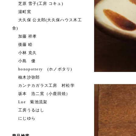
芝原 雪子(工房 コキュ)
湯町窯
大久保 公太郎(大久保ハウス木工
舎)
加藤 祥孝
後藤 睦
小林 克久
小島 優
honopottery (ホノポタリ)
柚木沙弥郎
カンナカガラス工房 村松学
坂本 浩二窯（小鹿田焼）
Lue 菊池流架
工房うるはし
にじゆら
商品検索