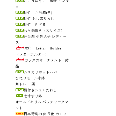
さこうゆうこ 風鈴 キンギ
ョ
鈴竹 弁当箱(角)
鈴竹 おしぼり入れ
鈴竹 丸ざる
わら鍋敷き（大サイズ）
弁当箱 小判入子 レディー
ス
木印 Letter Holder
（レターホルダー）
ガラスのオーナメント 結
晶
ムスカリポット22-7
ひねりモール小鉢
角トレー 栗
柄付きシュロたわし
七寸すり鉢
オールドキリム パッチワークマ
ット
日本野鳥の会 長靴 カモフ