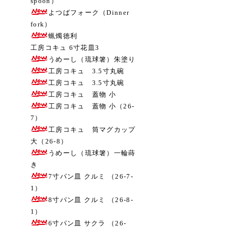
spoon）
よつばフォーク（Dinner
fork）
蝋燭徳利
工房コキュ 6寸花皿3
うめーし（琉球箸）朱塗り
工房コキュ 3.5寸丸碗
工房コキュ 3.5寸丸碗
工房コキュ 蓋物 小
工房コキュ 蓋物 小（26-
7）
工房コキュ 筒マグカップ
大（26-8）
うめーし（琉球箸）一輪蒔
き
7寸パン皿 クルミ （26-7-
1）
8寸パン皿 クルミ （26-8-
1）
6寸パン皿 サクラ （26-