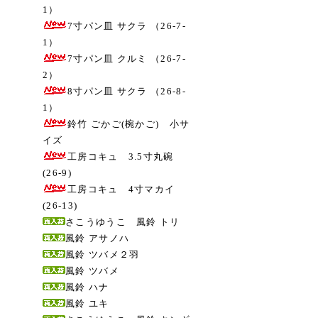
1）
7寸パン皿 サクラ （26-7-
1）
7寸パン皿 クルミ （26-7-
2）
8寸パン皿 サクラ （26-8-
1）
鈴竹 ごかご(椀かご) 小サ
イズ
工房コキュ 3.5寸丸碗
(26-9)
工房コキュ 4寸マカイ
(26-13)
さこうゆうこ 風鈴 トリ
風鈴 アサノハ
風鈴 ツバメ２羽
風鈴 ツバメ
風鈴 ハナ
風鈴 ユキ