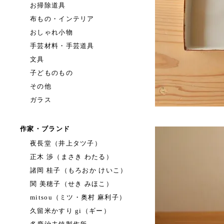
お掃除道具
布もの・インテリア
おしゃれ小物
手芸材料・手芸道具
文具
子どものもの
その他
ガラス
作家・ブランド
夜長堂（井上タツ子）
正木 渉（まさき わたる）
諸岡 桂子（もろおか けいこ）
関 美穂子（せき みほこ）
mitsou（ミツ・奥村 麻利子）
久留米かすり gi（ギー）