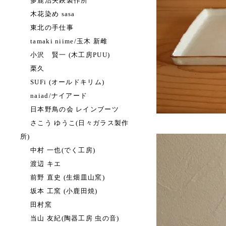
多鹿治夫鋏製作所
木花染め sasa
東北の手仕事
tamaki niime/玉木 新雌
小沢 賢一 (木工房PUU)
栗久
SUFi (オールドキリム)
naiad/ナイアード
日本野鳥の会 レインブーツ
さこう ゆうこ(日々ガラス製作
所)
中村 一也(でく工房)
渡辺 キエ
前野 直史 (生畑皿山窯)
坂本 工窯 (小鹿田焼)
田村窯
当山 友紀(陶器工房 虫の音)