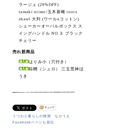
ラージュ (20%OFF)
tamaki niime/玉木新雌 roots
shawl 大判 (ウールxコットン)
シェーカーオーバルボックス ス
イングハンドル NO.３ ブラック
チェリー
売れ筋商品
はりみ小（穴付き）
棕櫚（シュロ） 三玉荒神ほ
うき
うつわと暮らしの雑貨 なかうえ
Facebookページも宣伝