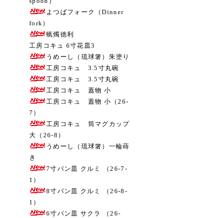
spoon）
よつばフォーク（Dinner
fork）
蝋燭徳利
工房コキュ 6寸花皿3
うめーし（琉球箸）朱塗り
工房コキュ 3.5寸丸碗
工房コキュ 3.5寸丸碗
工房コキュ 蓋物 小
工房コキュ 蓋物 小（26-
7）
工房コキュ 筒マグカップ
大（26-8）
うめーし（琉球箸）一輪蒔
き
7寸パン皿 クルミ （26-7-
1）
8寸パン皿 クルミ （26-8-
1）
6寸パン皿 サクラ （26-