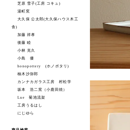
芝原 雪子(工房 コキュ)
湯町窯
大久保 公太郎(大久保ハウス木工
舎)
加藤 祥孝
後藤 睦
小林 克久
小島 優
honopottery (ホノポタリ)
柚木沙弥郎
カンナカガラス工房 村松学
坂本 浩二窯（小鹿田焼）
Lue 菊池流架
工房うるはし
にじゆら
商品検索