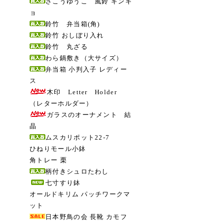
さこうゆうこ 風鈴 キンギ
ョ
鈴竹 弁当箱(角)
鈴竹 おしぼり入れ
鈴竹 丸ざる
わら鍋敷き（大サイズ）
弁当箱 小判入子 レディー
ス
木印 Letter Holder
（レターホルダー）
ガラスのオーナメント 結
晶
ムスカリポット22-7
ひねりモール小鉢
角トレー 栗
柄付きシュロたわし
七寸すり鉢
オールドキリム パッチワークマ
ット
日本野鳥の会 長靴 カモフ