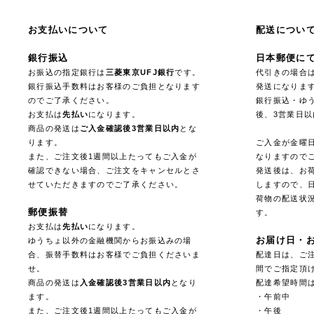
お支払いについて
配送につい
銀行振込
日本郵便に
お振込の指定銀行は
三菱東京UFJ銀行
です。
代引きの場合
銀行振込手数料はお客様のご負担となります
発送になりま
のでご了承ください。
銀行振込・ゆ
お支払は
先払い
になります。
後、3営業日
商品の発送は
ご入金確認後3営業日以内
とな
ります。
ご入金が金曜
また、ご注文後1週間以上たってもご入金が
なりますので
確認できない場合、ご注文をキャンセルとさ
発送後は、お
せていただきますのでご了承ください。
しますので、
荷物の配送状
郵便振替
す。
お支払は
先払い
になります。
お届け日・
ゆうちょ以外の金融機関からお振込みの場
合、振替手数料はお客様でご負担くださいま
配達日は、ご注
せ。
間でご指定頂
商品の発送は
入金確認後3営業日以内
となり
配達希望時間
ます。
・午前中
また、ご注文後1週間以上たってもご入金が
・午後