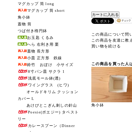
マグカップ 筒 long
マグカップ 筒 short
角小鉢
蓋物 筒
つば付き楕円鉢
この商品について問
お玉匙 くるみ
この商品を友達に教
へら 右利き用 栗
買い物を続ける
蓋物 長方形
小皿 正方形 鉄線
この商品を買った人
鈴竹 おぼけ 小サイズ
8寸パン皿 サクラ 1
浅底モール鉢(透)
ワイングラス (ヒワ)
オールドキリム クッション
カバー L
角小鉢
あけびとこぎん刺しの針山
Poesie(ポエジー) タペスト
リー
カレースプーン（Dinner