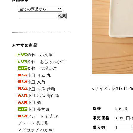
おすすめ商品
鈴竹 小文庫
鈴竹 おしゃれかご
鈴竹 市場かご
小皿 リム 丸
小皿 八角
○サイズ：約31x11.5
小皿 木瓜 錆釉
小皿 木瓜 青白磁
小皿 菊
型番
kie-09
小皿 長方形
プレート 正方形
販売価格
3,993円
プレート 長方形
購入数
マグカップ egg fat