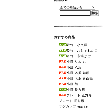
おすすめ商品
鈴竹 小文庫
鈴竹 おしゃれかご
鈴竹 市場かご
小皿 リム 丸
小皿 八角
小皿 木瓜 錆釉
小皿 木瓜 青白磁
小皿 菊
小皿 長方形
プレート 正方形
プレート 長方形
マグカップ egg fat