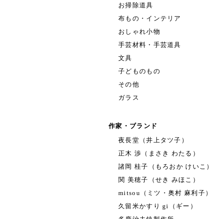
お掃除道具
布もの・インテリア
おしゃれ小物
手芸材料・手芸道具
文具
子どものもの
その他
ガラス
作家・ブランド
夜長堂（井上タツ子）
正木 渉（まさき わたる）
諸岡 桂子（もろおか けいこ）
関 美穂子（せき みほこ）
mitsou（ミツ・奥村 麻利子）
久留米かすり gi（ギー）