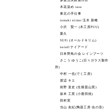
多鹿治夫鋏製作所
木花染め sasa
東北の手仕事
tamaki niime/玉木 新雌
小沢 賢一 (木工房PUU)
栗久
SUFi (オールドキリム)
naiad/ナイアード
日本野鳥の会 レインブーツ
さこう ゆうこ(日々ガラス製作
所)
中村 一也(でく工房)
渡辺 キエ
前野 直史 (生畑皿山窯)
坂本 工窯 (小鹿田焼)
田村窯
当山 友紀(陶器工房 虫の音)