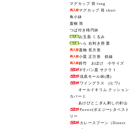
マグカップ 筒 long
マグカップ 筒 short
角小鉢
蓋物 筒
つば付き楕円鉢
お玉匙 くるみ
へら 右利き用 栗
蓋物 長方形
小皿 正方形 鉄線
鈴竹 おぼけ 小サイズ
8寸パン皿 サクラ 1
浅底モール鉢(透)
ワイングラス (ヒワ)
オールドキリム クッション
カバー L
あけびとこぎん刺しの針山
Poesie(ポエジー) タペス
リー
カレースプーン（Dinner