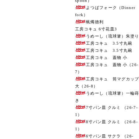
spoon）
よつばフォーク（Dinner
fork）
蝋燭徳利
工房コキュ 6寸花皿3
うめーし（琉球箸）朱塗
工房コキュ 3.5寸丸碗
工房コキュ 3.5寸丸碗
工房コキュ 蓋物 小
工房コキュ 蓋物 小（26-
7）
工房コキュ 筒マグカッ
大（26-8）
うめーし（琉球箸）一輪
き
7寸パン皿 クルミ （26-7-
1）
8寸パン皿 クルミ （26-8-
1）
6寸パン皿 サクラ （26-