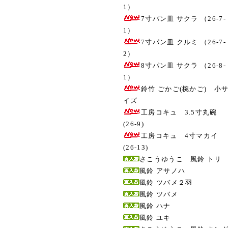
1）
7寸パン皿 サクラ （26-7-
1）
7寸パン皿 クルミ （26-7-
2）
8寸パン皿 サクラ （26-8-
1）
鈴竹 ごかご(椀かご) 小
イズ
工房コキュ 3.5寸丸碗
(26-9)
工房コキュ 4寸マカイ
(26-13)
さこうゆうこ 風鈴 トリ
風鈴 アサノハ
風鈴 ツバメ２羽
風鈴 ツバメ
風鈴 ハナ
風鈴 ユキ