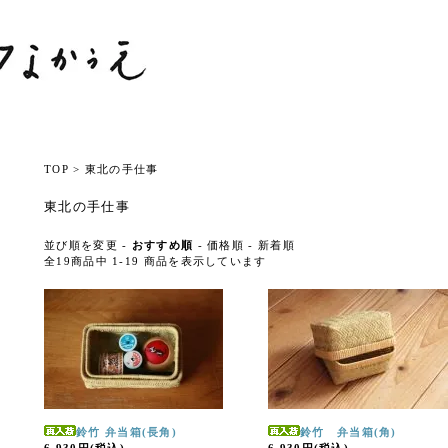
TOP
>
東北の手仕事
東北の手仕事
並び順を変更 -
おすすめ順
-
価格順
-
新着順
全19商品中 1-19 商品を表示しています
鈴竹 弁当箱(長角)
鈴竹 弁当箱(角)