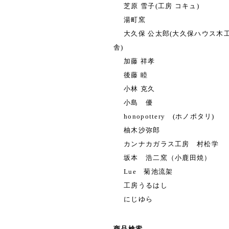
芝原 雪子(工房 コキュ)
湯町窯
大久保 公太郎(大久保ハウス木
舎)
加藤 祥孝
後藤 睦
小林 克久
小島 優
honopottery (ホノポタリ)
柚木沙弥郎
カンナカガラス工房 村松学
坂本 浩二窯（小鹿田焼）
Lue 菊池流架
工房うるはし
にじゆら
商品検索