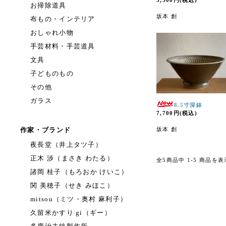
5,500円(税込)
お掃除道具
坂本 創
布もの・インテリア
おしゃれ小物
手芸材料・手芸道具
文具
子どものもの
その他
ガラス
8.5寸深鉢
7,700円(税込)
作家・ブランド
坂本 創
夜長堂（井上タツ子）
正木 渉（まさき わたる）
全5商品中 1-5 商品を
諸岡 桂子（もろおか けいこ）
関 美穂子（せき みほこ）
mitsou（ミツ・奥村 麻利子）
久留米かすり gi（ギー）