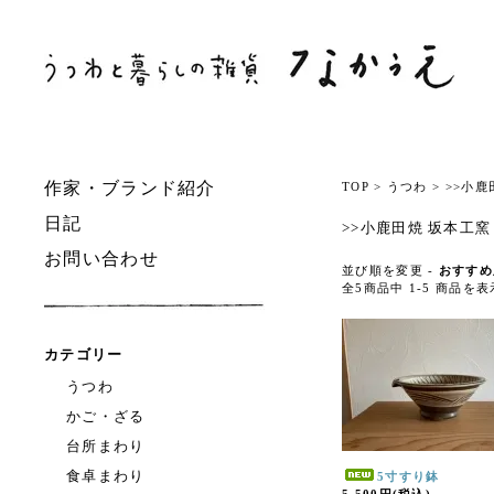
作家・ブランド紹介
TOP
>
うつわ
>
>>小鹿
日記
>>小鹿田焼 坂本工窯
お問い合わせ
並び順を変更 -
おすすめ
全5商品中 1-5 商品を
カテゴリー
うつわ
かご・ざる
台所まわり
食卓まわり
5寸すり鉢