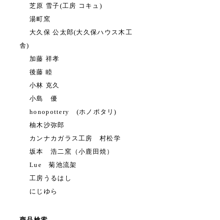
芝原 雪子(工房 コキュ)
湯町窯
大久保 公太郎(大久保ハウス木工
舎)
加藤 祥孝
後藤 睦
小林 克久
小島 優
honopottery (ホノポタリ)
柚木沙弥郎
カンナカガラス工房 村松学
坂本 浩二窯（小鹿田焼）
Lue 菊池流架
工房うるはし
にじゆら
商品検索