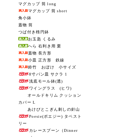
マグカップ 筒 long
マグカップ 筒 short
角小鉢
蓋物 筒
つば付き楕円鉢
お玉匙 くるみ
へら 右利き用 栗
蓋物 長方形
小皿 正方形 鉄線
鈴竹 おぼけ 小サイズ
8寸パン皿 サクラ 1
浅底モール鉢(透)
ワイングラス (ヒワ)
オールドキリム クッション
カバー L
あけびとこぎん刺しの針山
Poesie(ポエジー) タペスト
リー
カレースプーン（Dinner