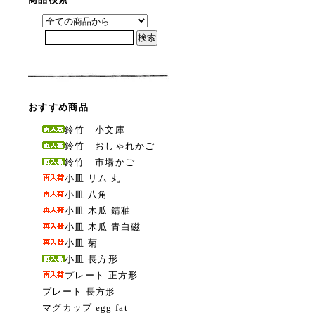
おすすめ商品
鈴竹 小文庫
鈴竹 おしゃれかご
鈴竹 市場かご
小皿 リム 丸
小皿 八角
小皿 木瓜 錆釉
小皿 木瓜 青白磁
小皿 菊
小皿 長方形
プレート 正方形
プレート 長方形
マグカップ egg fat