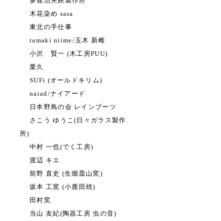
多鹿治夫鋏製作所
木花染め sasa
東北の手仕事
tamaki niime/玉木 新雌
小沢 賢一 (木工房PUU)
栗久
SUFi (オールドキリム)
naiad/ナイアード
日本野鳥の会 レインブーツ
さこう ゆうこ(日々ガラス製作
所)
中村 一也(でく工房)
渡辺 キエ
前野 直史 (生畑皿山窯)
坂本 工窯 (小鹿田焼)
田村窯
当山 友紀(陶器工房 虫の音)