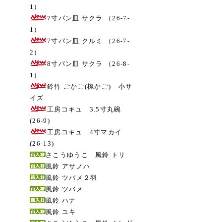
1）
7寸パン皿 サクラ （26-7-
1）
7寸パン皿 クルミ （26-7-
2）
8寸パン皿 サクラ （26-8-
1）
鈴竹 ごかご(椀かご) 小サ
イズ
工房コキュ 3.5寸丸碗
(26-9)
工房コキュ 4寸マカイ
(26-13)
さこうゆうこ 風鈴 トリ
風鈴 アサノハ
風鈴 ツバメ２羽
風鈴 ツバメ
風鈴 ハナ
風鈴 ユキ