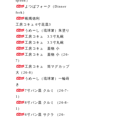
spoon）
よつばフォーク（Dinner
fork）
蝋燭徳利
工房コキュ 6寸花皿3
うめーし（琉球箸）朱塗り
工房コキュ 3.5寸丸碗
工房コキュ 3.5寸丸碗
工房コキュ 蓋物 小
工房コキュ 蓋物 小（26-
7）
工房コキュ 筒マグカップ
大（26-8）
うめーし（琉球箸）一輪蒔
き
7寸パン皿 クルミ （26-7-
1）
8寸パン皿 クルミ （26-8-
1）
6寸パン皿 サクラ （26-