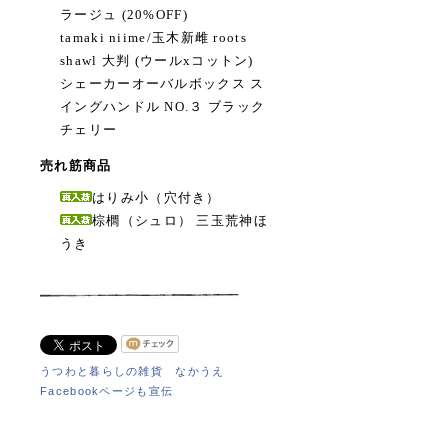
ラージュ (20%OFF)
tamaki niime/玉木新雌 roots
shawl 大判 (ウールxコットン)
シェーカーオーバルボックス ス
イングハンドル NO.３ ブラック
チェリー
売れ筋商品
はりみ小（穴付き）
棕櫚（シュロ） 三玉荒神ほ
うき
うつわと暮らしの雑貨 なかうえ
Facebookページも宣伝