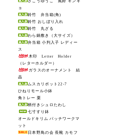
さこうゆうこ 風鈴 キンギ
ョ
鈴竹 弁当箱(角)
鈴竹 おしぼり入れ
鈴竹 丸ざる
わら鍋敷き（大サイズ）
弁当箱 小判入子 レディー
ス
木印 Letter Holder
（レターホルダー）
ガラスのオーナメント 結
晶
ムスカリポット22-7
ひねりモール小鉢
角トレー 栗
柄付きシュロたわし
七寸すり鉢
オールドキリム パッチワークマ
ット
日本野鳥の会 長靴 カモフ