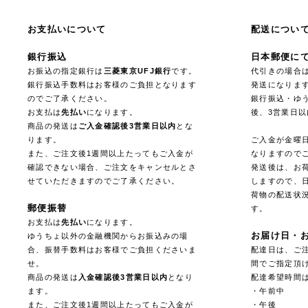
お支払いについて
配送につい
銀行振込
日本郵便に
お振込の指定銀行は
三菱東京UFJ銀行
です。
代引きの場合
銀行振込手数料はお客様のご負担となります
発送になりま
のでご了承ください。
銀行振込・ゆ
お支払は
先払い
になります。
後、3営業日
商品の発送は
ご入金確認後3営業日以内
とな
ります。
ご入金が金曜
また、ご注文後1週間以上たってもご入金が
なりますので
確認できない場合、ご注文をキャンセルとさ
発送後は、お
せていただきますのでご了承ください。
しますので、
荷物の配送状
郵便振替
す。
お支払は
先払い
になります。
お届け日・
ゆうちょ以外の金融機関からお振込みの場
合、振替手数料はお客様でご負担くださいま
配達日は、ご注
せ。
間でご指定頂
商品の発送は
入金確認後3営業日以内
となり
配達希望時間
ます。
・午前中
また、ご注文後1週間以上たってもご入金が
・午後